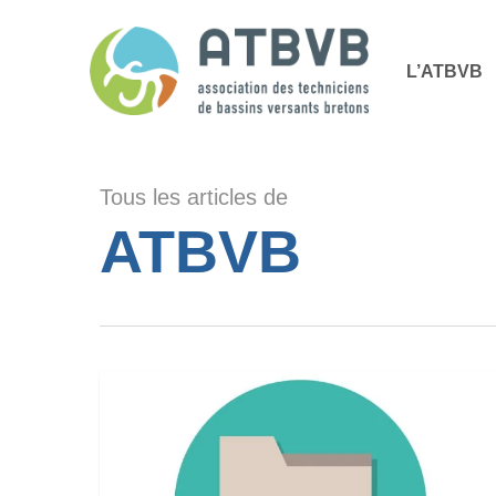
Skip
Panneau de gestion des cookies
to
L’ATBVB
main
content
Tous les articles de
ATBVB
Dossier
bibliographique
« Les