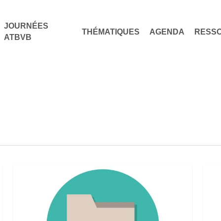
JOURNÉES
THÉMATIQUES
AGENDA
RESS
ATBVB
Les
Pod
Solutions
« Le
fondées
petit