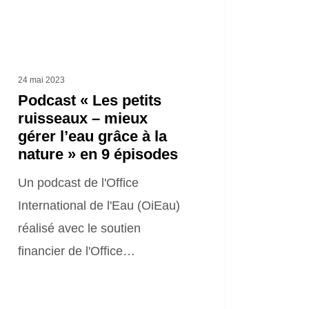
seaux
ux
r
24 mai 2023
u
Podcast « Les petits
e
ruisseaux – mieux
gérer l’eau grâce à la
nature » en 9 épisodes
re »
Un podcast de l'Office
International de l'Eau (OiEau)
réalisé avec le soutien
odes
financier de l'Office…