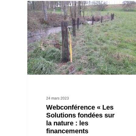
Webconférence
«
Les
Solutions
fondées
sur
la
nature
:
les
24 mars 2023
financements
Webconférence « Les
Solutions fondées sur
possibles
la nature : les
et
financements
retours