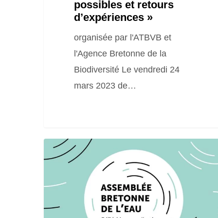
possibles et retours
d’expériences
d’expériences »
»
organisée par l'ATBVB et
l'Agence Bretonne de la
Biodiversité Le vendredi 24
mars 2023 de…
Colloque
Eau
&
changement
climatique