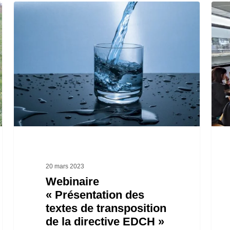
Webinaire
Form
« Présentation
« Ini
des
au
textes
logic
de
QGI
transposition
de
la
directive
EDCH »
20 mars 2023
Webinaire
« Présentation des
textes de transposition
de la directive EDCH »