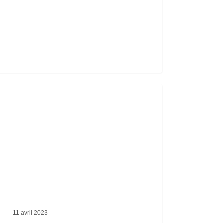
rnée
nique
rtementale
eux
tiques
11 avril 2023