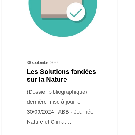
sur
ruis
la
–
Nature
mie
gére
l’ea
grâc
à
30 septembre 2024
la
Les Solutions fondées
sur la Nature
natu
en
(Dossier bibliographique)
9
dernière mise à jour le
épis
30/09/2024 ABB - Journée
Nature et Climat…