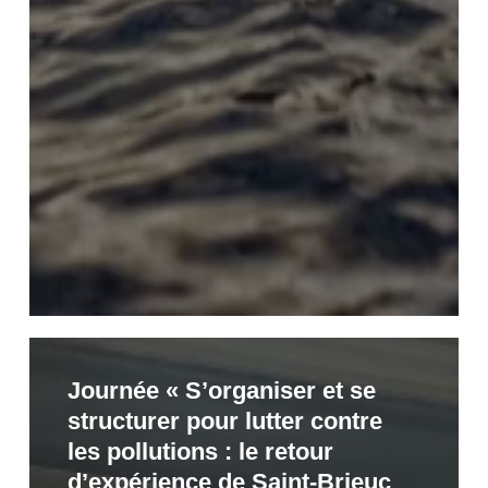
Journée
Journée « S’organiser et se
« S’organiser
structurer pour lutter contre
et
les pollutions : le retour
se
d’expérience de Saint-Brieuc