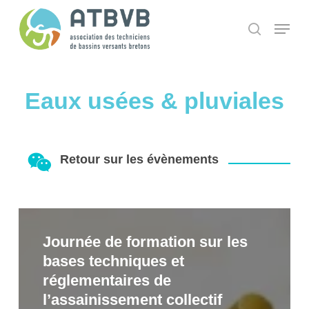
Skip
Panneau de gestion des cookies
Menu
search
to
main
content
Eaux usées & pluviales
Retour sur les évènements
Journée
Journée de formation sur les
de
bases techniques et
formation
réglementaires de
sur
l’assainissement collectif