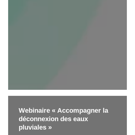
Webinaire
Webinaire « Accompagner la
« Accompagner
déconnexion des eaux
la
pluviales »
déconnexion