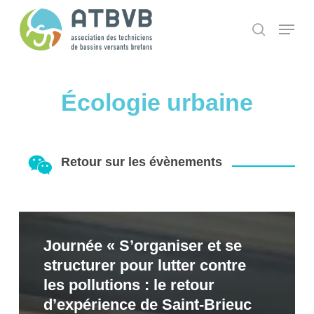
Skip
Panneau de gestion des cookies
Menu
search
to
main
content
Écologie urbaine
Retour sur les évènements
Journée
Journée « S’organiser et se
« S’organiser
structurer pour lutter contre
et
les pollutions : le retour
se
d’expérience de Saint-Brieuc