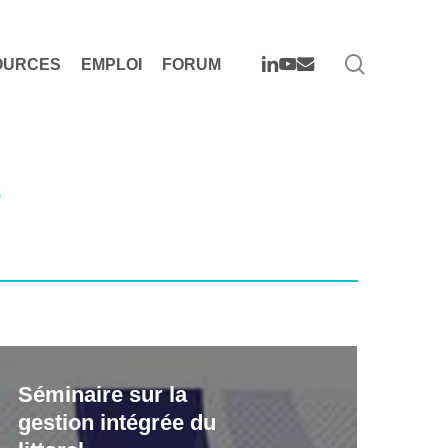
search
LINKEDIN
YOUTUBE
EMAIL
OURCES
EMPLOI
FORUM
s
minaire
Séminaire sur la
r
gestion intégrée du