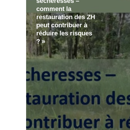
sécheresses –
–
comment la
comment
restauration des ZH
la
peut contribuer à
restauration
réduire les risques
? »
des
ZH
peut
contribuer
à
réduire
les
risques
? »