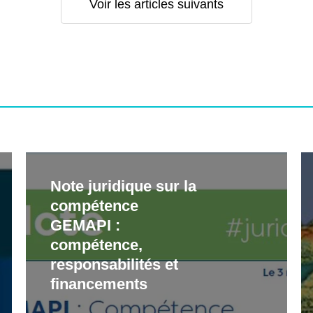
Voir les articles suivants
Note
At
Note juridique sur la
juridique
« 
compétence
sur
l’
GEMAPI :
la
–
compétence,
compétence
le
responsabilités et
GEMAPI :
ri
financements
compétence,
in