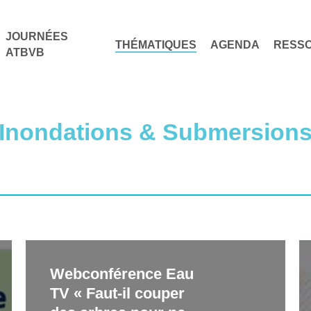
JOURNÉES
THÉMATIQUES
AGENDA
RESS
ATBVB
Inondations & Submersion
Webconférence
Sé
Webconférence Eau
Eau
su
TV « Faut-il couper
TV
la