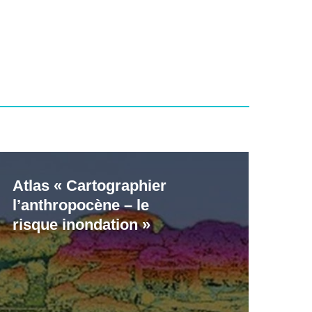
las
Atlas « Cartographier
Cartographier
l’anthropocène – le
anthropocène
risque inondation »
sque
ondation »