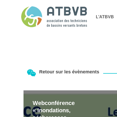
Skip
Panneau de gestion des cookies
to
L’ATBVB
main
content
Retour sur les évènements
Webconférence
Webconférence
« Inondations,
« Inondations,
sécheresses