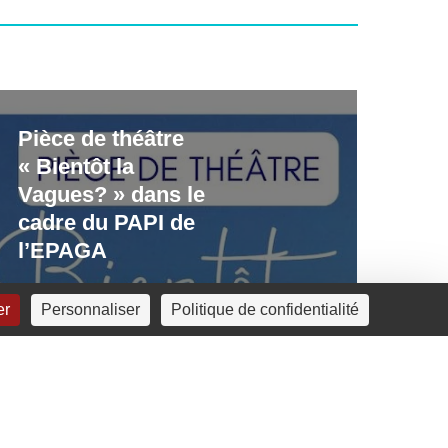
èce
Pièce de théâtre
e
« Bientôt la
éâtre
Vagues? » dans le
Bientôt
cadre du PAPI de
l’EPAGA
agues? »
ans
er
Personnaliser
Politique de confidentialité
dre
u
API