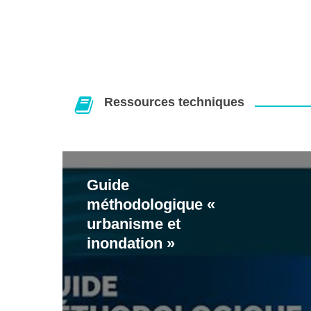
Ressources techniques
Guide
Guide
méthodologique
méthodologique «
«
urbanisme et
urbanisme
inondation »
et
inondation
»