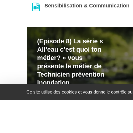
Sensibilisation & Communication
(Episode
(Episode 8) La série «
8)
All’eau c’est quoi ton
La
métier? » vous
série
présente le métier de
«
Technicien prévention
All’eau
inondation
c’est
Ce site utilise des cookies et vous donne le contrôle s
quoi
ton
métier?
»