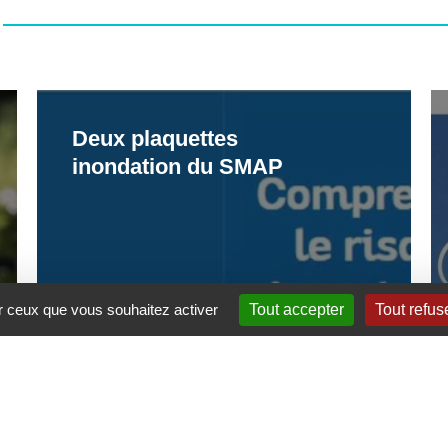
Deux
Pi
Deux plaquettes
plaquettes
d
inondation du SMAP
inondation
th
du
« 
SMAP
la
V
d
ur ceux que vous souhaitez activer
Tout accepter
Tout refus
le
ca
d
P