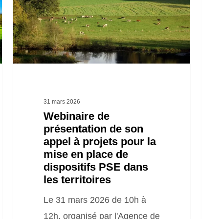
de
cont
son
de
appel
trans
à
agro
projets
écol
pour
(CT
la
&
31 mars 2026
mise
lien
Webinaire de
présentation de son
en
Agri
appel à projets pour la
place
inve
mise en place de
de
dispositifs PSE dans
dispositifs
les territoires
PSE
Le 31 mars 2026 de 10h à
dans
12h, organisé par l'Agence de