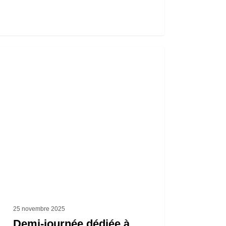
i-
née
ée
uverte
rents
uments
sés
25 novembre 2025
Demi-journée dédiée à