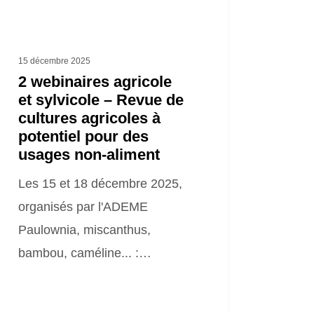
ures
coles
15 décembre 2025
2 webinaires agricole
et sylvicole – Revue de
ntiel
cultures agricoles à
potentiel pour des
usages non-aliment
ges
Les 15 et 18 décembre 2025,
organisés par l'ADEME
ent
Paulownia, miscanthus,
bambou, caméline... :…