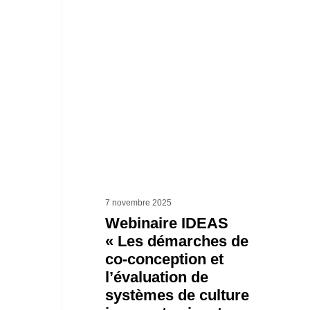
IDEAS
« Les
démarches
de
co-
conception
et
l’évaluation
de
7 novembre 2025
systèmes
Webinaire IDEAS
« Les démarches de
de
co-conception et
culture
l’évaluation de
innovants
systèmes de culture