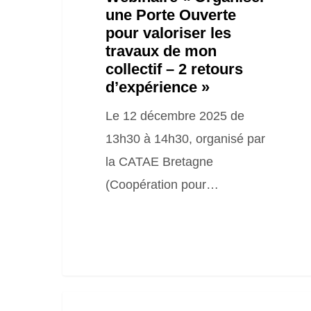
une Porte Ouverte
collectif
pour valoriser les
–
travaux de mon
2
collectif – 2 retours
retours
d’expérience »
d’expérience »
Le 12 décembre 2025 de
13h30 à 14h30, organisé par
la CATAE Bretagne
(Coopération pour…
Webinaire