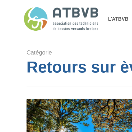
Skip
Panneau de gestion des cookies
to
L’ATBVB
main
content
Catégorie
Retours sur 
Réunion
de
travail