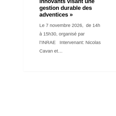
visant
innovants visant une
gestion durable des
une
adventices »
gestion
Le 7 novembre 2026, de 14h
durable
à 15h30, organisé par
des
l’INRAE Intervenant: Nicolas
adventices »
Cavan et…