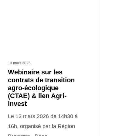
rats
ition
-
ogique
AE)
13 mars 2026
Webinaire sur les
contrats de transition
-
agro-écologique
st
(CTAE) & lien Agri-
invest
Le 13 mars 2026 de 14h30 à
16h, organisé par la Région