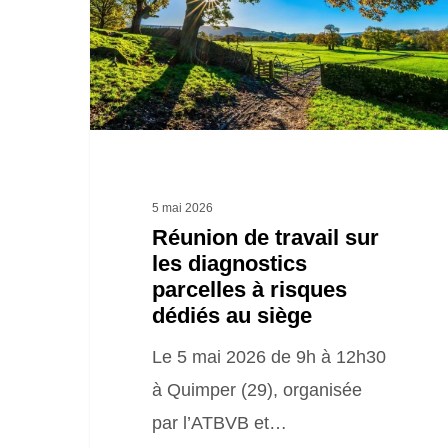
sur
les
diagnostics
parcelles
à
risques
dédiés
5 mai 2026
au
Réunion de travail sur
les diagnostics
siège
parcelles à risques
dédiés au siège
Le 5 mai 2026 de 9h à 12h30
à Quimper (29), organisée
par l’ATBVB et…