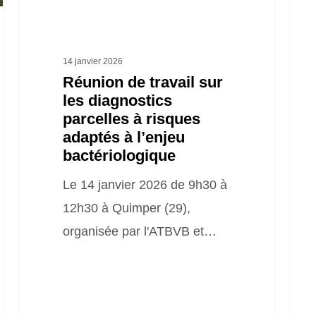
à
de
risques
cult
adaptés
agri
14 janvier 2026
à
à
Réunion de travail sur
les diagnostics
l’enjeu
pote
parcelles à risques
bactériologique
pour
adaptés à l’enjeu
des
bactériologique
usa
Le 14 janvier 2026 de 9h30 à
non-
12h30 à Quimper (29),
alim
organisée par l'ATBVB et…