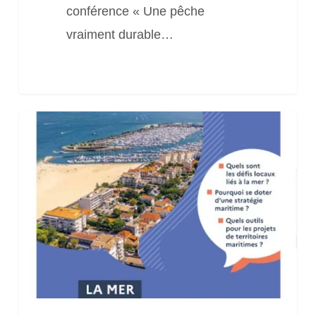
conférence « Une pêche
vraiment durable…
Publication
« La
mer
dans
les
projets
de
territoires »