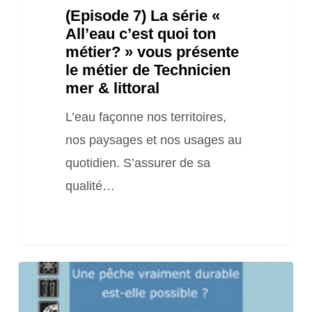
(Episode 7) La série «
vous
All’eau c’est quoi ton
présente
métier? » vous présente
le
le métier de Technicien
métier
mer & littoral
de
L’eau façonne nos territoires,
Technicien
nos paysages et nos usages au
mer
quotidien. S’assurer de sa
&
qualité…
littoral
Conférence
« Une