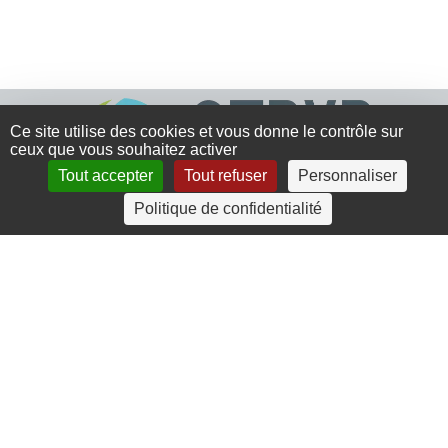
Ce site utilise des cookies et vous donne le contrôle sur
ceux que vous souhaitez activer
Tout accepter
Tout refuser
Personnaliser
Politique de confidentialité
4 rue Crec’h-Ugen
22810 Belle Isle en Terre
07 72 30 34 19
charlotte.leguenic@atbvb.fr