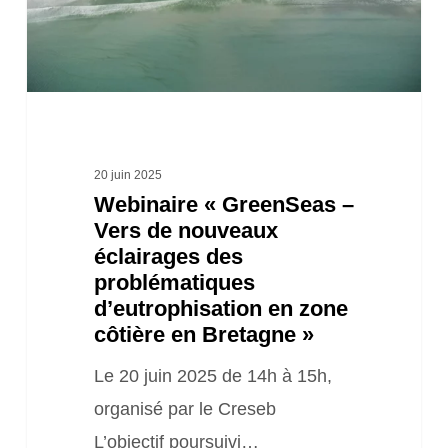
nouveaux
éclairages
des
problématiques
d’eutrophisation
en
20 juin 2025
Webinaire « GreenSeas –
zone
Vers de nouveaux
côtière
éclairages des
en
problématiques
Bretagne »
d’eutrophisation en zone
côtière en Bretagne »
Le 20 juin 2025 de 14h à 15h,
organisé par le Creseb
L’objectif poursuivi…