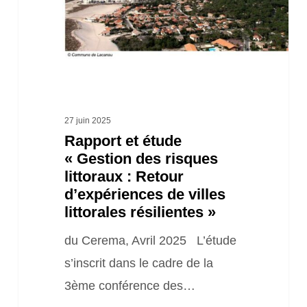
risques
littoraux
:
Retour
d’expériences
de
27 juin 2025
Rapport et étude
villes
« Gestion des risques
littorales
littoraux : Retour
résilientes »
d’expériences de villes
littorales résilientes »
du Cerema, Avril 2025 L’étude
s’inscrit dans le cadre de la
3ème conférence des…