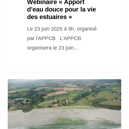
Webinaire « Apport
d’eau douce pour la vie
des estuaires »
Le 23 juin 2025 à 9h, organisé
par l'APPCB L'APPCB
organisera le 23 juin…
Webinaire
« GreenSeas
–
Vers
de