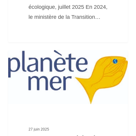
écologique, juillet 2025 En 2024,
le ministère de la Transition…
Campagne
participative
de
l’été
« Ma
plage,
espace
de
27 juin 2025
biodiversité »