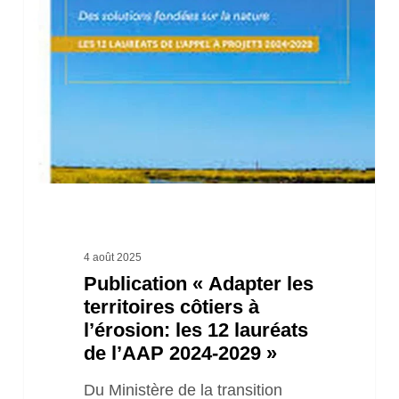
les
territoires
côtiers
à
l’érosion:
les
12
lauréats
de
4 août 2025
Publication « Adapter les
l’AAP
territoires côtiers à
2024-
l’érosion: les 12 lauréats
2029 »
de l’AAP 2024-2029 »
Du Ministère de la transition