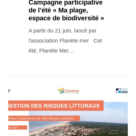
Campagne participative
de l’été « Ma plage,
espace de biodiversité »
A partir du 21 juin, lancé par
l'association Planète mer Cet
été, Planète Mer…
Rapport
et
étude
« Gestion
des