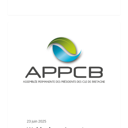
Webinaire
« Apport
d’eau
douce
pour
la
vie
des
estuaires »
23 juin 2025