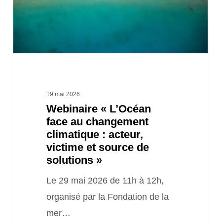
climatique
:
acteur,
victime
et
source
19 mai 2026
Webinaire « L’Océan
de
face au changement
solutions »
climatique : acteur,
victime et source de
solutions »
Le 29 mai 2026 de 11h à 12h,
organisé par la Fondation de la
mer…