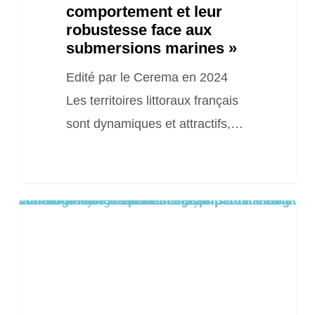
comportement et leur
robustesse face aux
submersions marines »
Edité par le Cerema en 2024
Les territoires littoraux français
sont dynamiques et attractifs,…
Warning
/home/clients/8aa1c55cc0e222673f109de22dd0ea8a/sites/2025.locationsiteweb.eu/wp-content/themes/salient/includes/partials/blog/styles/masonry-classic-enhanced/post-image.php
: Trying to access array offset on false in
on line
61
Publication
« Retour
d’expérience
technique
inondation