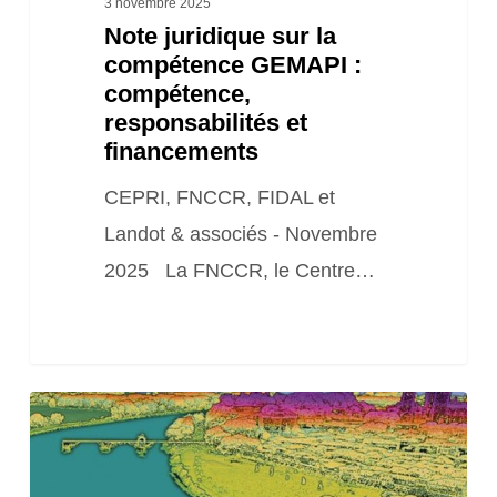
3 novembre 2025
Note juridique sur la
compétence GEMAPI :
compétence,
responsabilités et
financements
CEPRI, FNCCR, FIDAL et
Landot & associés - Novembre
2025 La FNCCR, le Centre…
Atlas
« Cartographier
l’anthropocène