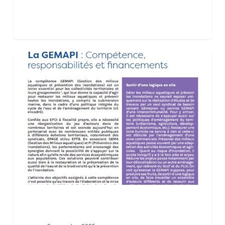
Note
juridique
sur
la
compétence
GEMAPI :
compétence,
responsabilités
et
financements