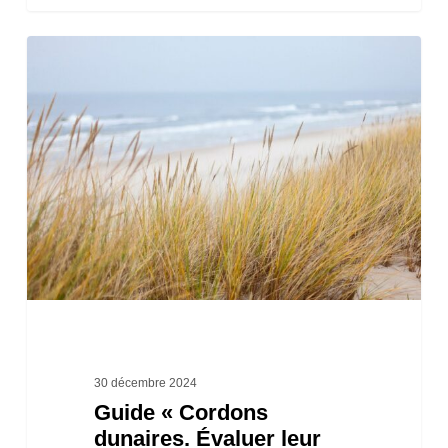
Guide
« Cordons
dunaires.
Évaluer
leur
comportement
et
leur
robustesse
face
aux
30 décembre 2024
Guide « Cordons
submersions
dunaires. Évaluer leur
marines »