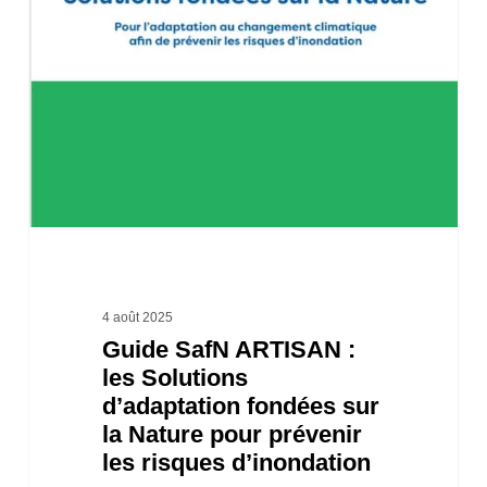
ARTISAN
:
les
Solutions
d’adaptation
fondées
sur
la
Nature
4 août 2025
Guide SafN ARTISAN :
pour
les Solutions
prévenir
d’adaptation fondées sur
les
la Nature pour prévenir
risques
les risques d’inondation