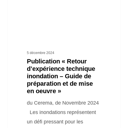
–
Guide
de
préparation
et
de
5 décembre 2024
Publication « Retour
mise
d’expérience technique
en
inondation – Guide de
oeuvre »
préparation et de mise
en oeuvre »
du Cerema, de Novembre 2024
Les inondations représentent
un défi pressant pour les