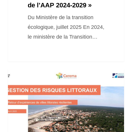
2029 »
de l’AAP 2024-2029 »
Du Ministère de la transition
écologique, juillet 2025 En 2024,
le ministère de la Transition…
Rapport
et
étude
« Gestion
des
risques
littoraux