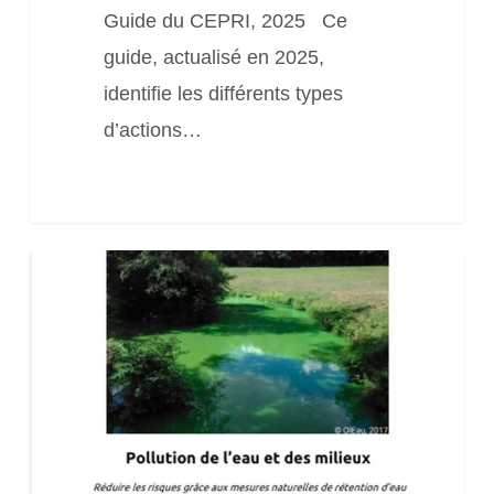
d’inondation
Guide du CEPRI, 2025 Ce
guide, actualisé en 2025,
identifie les différents types
d’actions…
5
fiches
conseil
pour
répondre
aux
défis