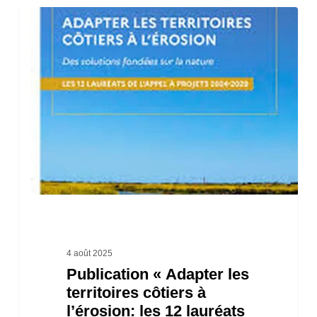
Publication
« Adapter
les
territoires
côtiers
à
l’érosion:
les
12
lauréats
de
4 août 2025
Publication « Adapter les
l’AAP
territoires côtiers à
2024-
l’érosion: les 12 lauréats