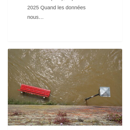
2025 Quand les données
nous…
30
ans
après
les
inondations,
quels
moyens
pour
réguler