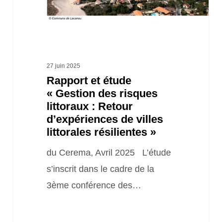
:
Retour
d’expériences
de
27 juin 2025
Rapport et étude
villes
« Gestion des risques
littorales
littoraux : Retour
résilientes »
d’expériences de villes
littorales résilientes »
du Cerema, Avril 2025 L’étude
s’inscrit dans le cadre de la
3ème conférence des…