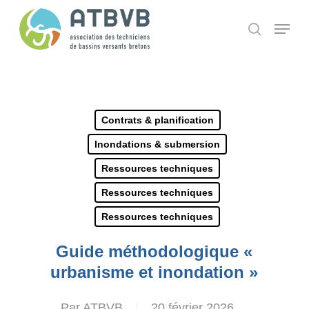
Skip
Panneau de gestion des cookies
Menu
search
to
main
content
Contrats & planification
Inondations & submersion
Ressources techniques
Ressources techniques
Ressources techniques
Guide méthodologique «
urbanisme et inondation »
Par
ATBVB
20 février 2026