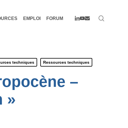
search
LINKEDIN
YOUTUBE
EMAIL
OURCES
EMPLOI
FORUM
urces techniques
Ressources techniques
hropocène –
n »