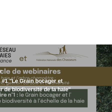
t
 #1 "Le Grain bocager et
ur de biodiversité de la haie"