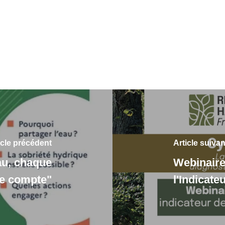
icle précédent
Article suivan
au, chaque
Webinaire
te compte"
l'Indicate