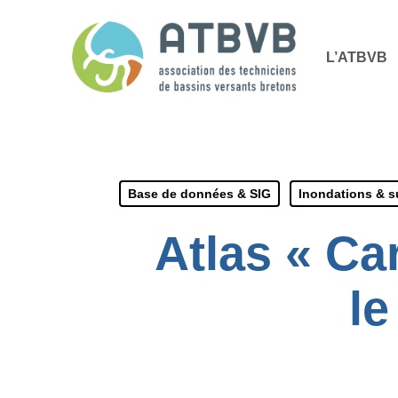
Skip
Panneau de gestion des cookies
to
L’ATBVB
main
content
Base de données & SIG
Inondations & 
Atlas « Ca
le