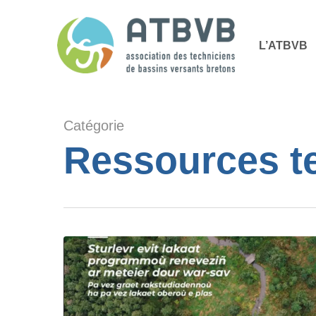
Skip
Panneau de gestion des cookies
to
L’ATBVB
main
content
Catégorie
Ressources t
Guide
à
la