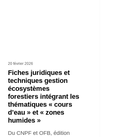
niques
ion
systèmes
tiers
grant
atiques
20 février 2026
urs
Fiches juridiques et
techniques gestion
u »
écosystèmes
forestiers intégrant les
nes
thématiques « cours
des »
d’eau » et « zones
humides »
Du CNPF et OFB, édition