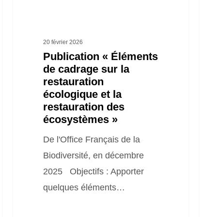
écologique
prat
et
en
la
pha
20 février 2026
restauration
chan
Publication « Éléments
de cadrage sur la
des
restauration
écosystèmes »
écologique et la
restauration des
écosystèmes »
De l'Office Français de la
Biodiversité, en décembre
2025 Objectifs : Apporter
quelques éléments…