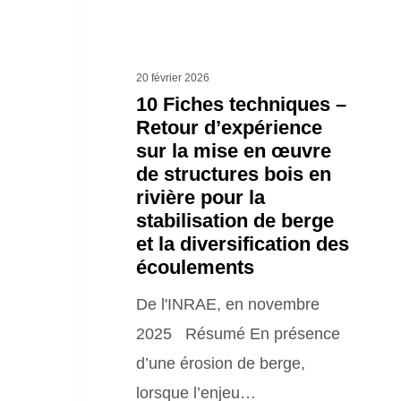
la
mise
en
20 février 2026
œuvre
10 Fiches techniques –
Retour d’expérience
de
sur la mise en œuvre
structures
de structures bois en
bois
rivière pour la
en
stabilisation de berge
et la diversification des
rivière
écoulements
pour
De l'INRAE, en novembre
la
2025 Résumé En présence
stabilisation
d’une érosion de berge,
de
lorsque l’enjeu…
berge