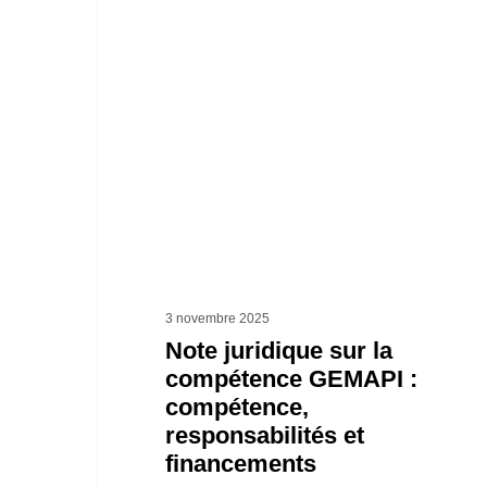
juridique
sur
la
compétence
GEMAPI :
compétence,
responsabilités
et
financements
3 novembre 2025
Note juridique sur la
compétence GEMAPI :
compétence,
responsabilités et
financements