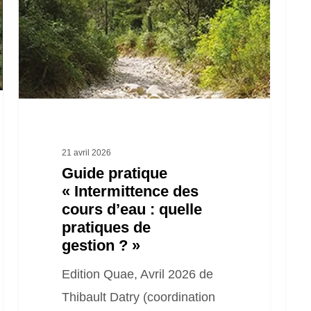
des
tech
cours
gest
d’eau :
éco
quelle
fores
pratiques
inté
de
les
gestion ? »
thém
21 avril 2026
« co
Guide pratique
d’ea
« Intermittence des
et
cours d’eau : quelle
pratiques de
« zo
gestion ? »
humi
Edition Quae, Avril 2026 de
Thibault Datry (coordination