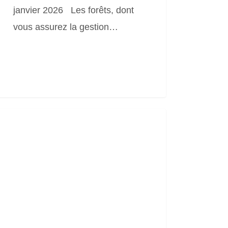
janvier 2026 Les forêts, dont
vous assurez la gestion…
de
avaux
s
u
nes