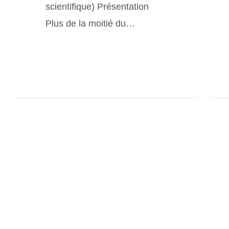
scientifique) Présentation
Plus de la moitié du…
Publication
Gui
« Éléments
« Tr
de
en
cadrage
cour
sur
d’ea
la
–
restauration
Bon