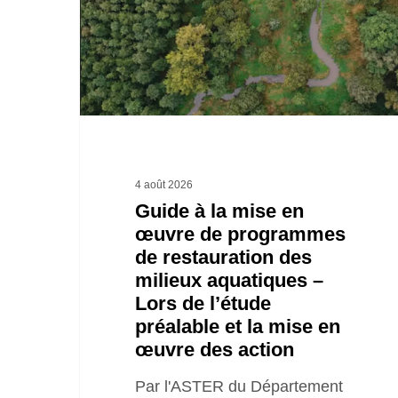
mise
en
œuvre
de
programmes
de
restauration
4 août 2026
des
Guide à la mise en
œuvre de programmes
milieux
de restauration des
aquatiques
milieux aquatiques –
–
Lors de l’étude
Lors
préalable et la mise en
œuvre des action
de
l’étude
Par l'ASTER du Département