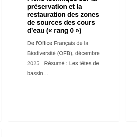
préservation et la
sources
restauration des zones
des
de sources des cours
cours
d’eau (« rang 0 »)
d’eau
De l'Office Français de la
(« rang
Biodiversité (OFB), décembre
0 »)
2025 Résumé : Les têtes de
bassin…