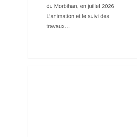
préalable
du Morbihan, en juillet 2026
et
L’animation et le suivi des
la
travaux…
mise
en
œuvre
des
10
action
Fiches
techniques
–
Retour
d’expérience
sur