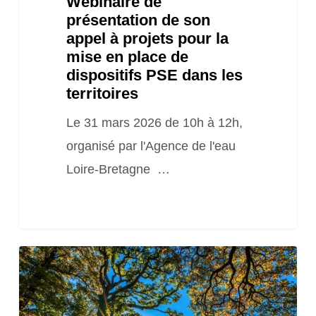
Webinaire de
en
présentation de son
place
appel à projets pour la
de
mise en place de
dispositifs
dispositifs PSE dans les
territoires
PSE
dans
Le 31 mars 2026 de 10h à 12h,
les
organisé par l'Agence de l'eau
territoires
Loire-Bretagne …
Webinaire
sur
les