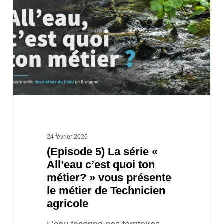
La
série
«
All’eau
c’est
quoi
ton
métier?
»
24 février 2026
(Episode 5) La série «
vous
All’eau c’est quoi ton
présente
métier? » vous présente
le
le métier de Technicien
métier
agricole
de