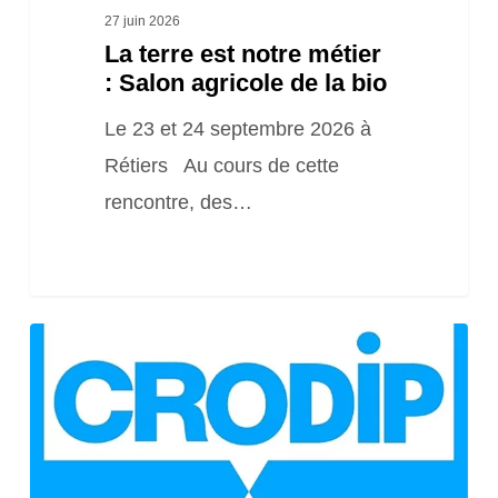
bio
27 juin 2026
La terre est notre métier
: Salon agricole de la bio
Le 23 et 24 septembre 2026 à
Rétiers Au cours de cette
rencontre, des…
Formation
BP
–
Pulvé
–