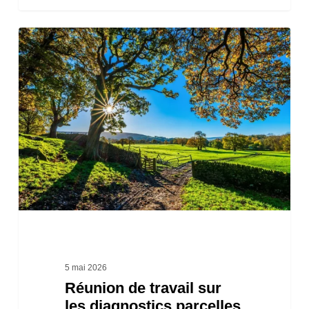
Réunion
de
travail
sur
les
diagnostics
parcelles
à
risques
dédiés
au
5 mai 2026
Réunion de travail sur
siège
les diagnostics parcelles