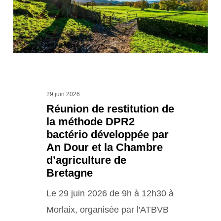
méthode
DPR2
bactério
développée
par
An
29 juin 2026
Réunion de restitution de
Dour
la méthode DPR2
et
bactério développée par
la
An Dour et la Chambre
Chambre
d’agriculture de
Bretagne
d’agriculture
de
Le 29 juin 2026 de 9h à 12h30 à
Bretagne
Morlaix, organisée par l'ATBVB