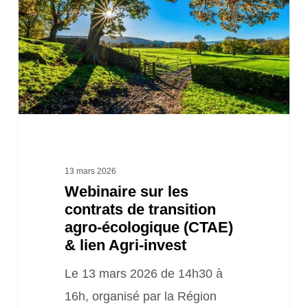
contrats
de
transition
agro-
écologique
(CTAE)
&
lien
13 mars 2026
Webinaire sur les
Agri-
contrats de transition
invest
agro-écologique (CTAE)
& lien Agri-invest
Le 13 mars 2026 de 14h30 à
16h, organisé par la Région