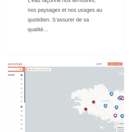
L’eau façonne nos territoires,
Technicien
nos paysages et nos usages au
agricole
quotidien. S’assurer de sa
qualité…
Carte
interactive
« Transmettre
l’agroécologie »:
pour
rendre
visibles