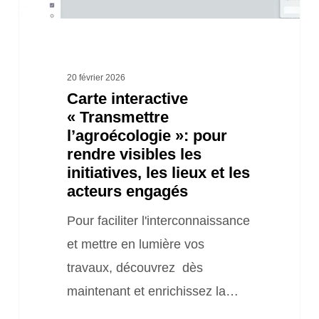
les
initiatives,
les
lieux
20 février 2026
Carte interactive
et
« Transmettre
les
l’agroécologie »: pour
acteurs
rendre visibles les
engagés
initiatives, les lieux et les
acteurs engagés
Pour faciliter l'interconnaissance
et mettre en lumière vos
travaux, découvrez dès
maintenant et enrichissez la…