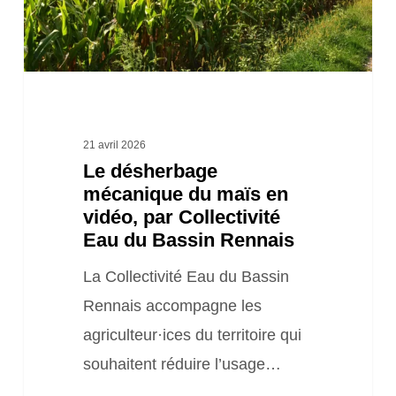
vidéo,
par
Collectivité
Eau
du
21 avril 2026
Le désherbage
Bassin
mécanique du maïs en
Rennais
vidéo, par Collectivité
Eau du Bassin Rennais
La Collectivité Eau du Bassin
Rennais accompagne les
agriculteur·ices du territoire qui
souhaitent réduire l’usage…