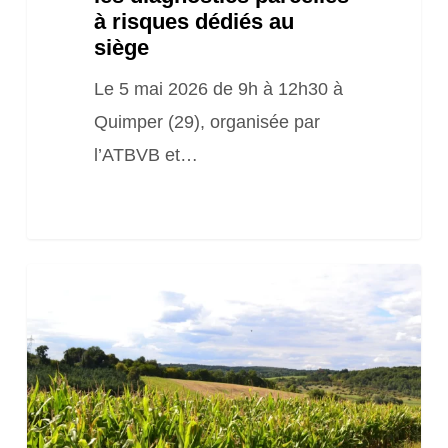
à risques dédiés au
siège
Le 5 mai 2026 de 9h à 12h30 à
Quimper (29), organisée par
l’ATBVB et…
Le
désherbage
mécanique
du
maïs
en