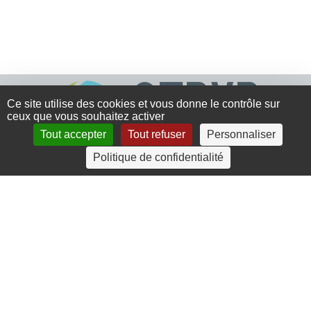
Ce site utilise des cookies et vous donne le contrôle sur
ceux que vous souhaitez activer
Tout accepter
Tout refuser
Personnaliser
Politique de confidentialité
4 rue Crec’h-Ugen
22810 Belle Isle en Terre
07 72 30 34 19
charlotte.leguenic@atbvb.fr