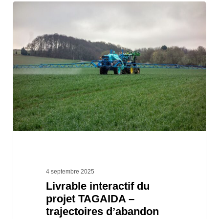
Livrable
interactif
du
projet
TAGAIDA
–
trajectoires
d’abandon
du
glyphosate
4 septembre 2025
Livrable interactif du
projet TAGAIDA –
trajectoires d’abandon