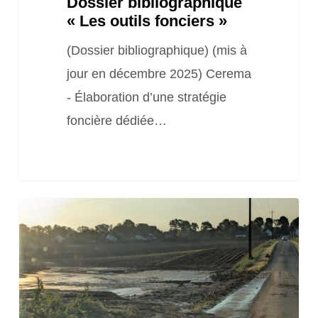
Dossier bibliographique
« Les outils fonciers »
(Dossier bibliographique) (mis à
jour en décembre 2025) Cerema
- Élaboration d’une stratégie
foncière dédiée…
Lutte
contre
l’érosion
des
sols