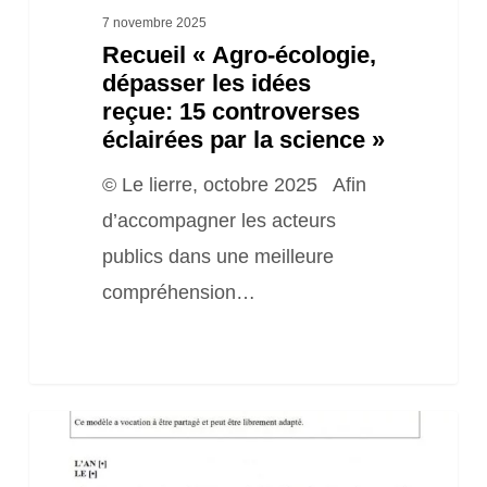
par
7 novembre 2025
Recueil « Agro-écologie,
la
dépasser les idées
science »
reçue: 15 controverses
éclairées par la science »
© Le lierre, octobre 2025 Afin
d’accompagner les acteurs
publics dans une meilleure
compréhension…
Modèle
d’Obligation