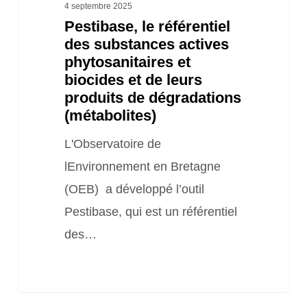
4 septembre 2025
et
Pestibase, le référentiel
de
des substances actives
phytosanitaires et
leurs
biocides et de leurs
produits
produits de dégradations
de
(métabolites)
dégradations
L'Observatoire de
(métabolites)
lEnvironnement en Bretagne
(OEB) a développé l’outil
Pestibase, qui est un référentiel
des…