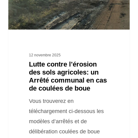
agricoles:
un
Arrêté
communal
en
cas
12 novembre 2025
Lutte contre l’érosion
de
des sols agricoles: un
coulées
Arrêté communal en cas
de
de coulées de boue
boue
Vous trouverez en
téléchargement ci-dessous les
modèles d’arrêtés et de
délibération coulées de boue