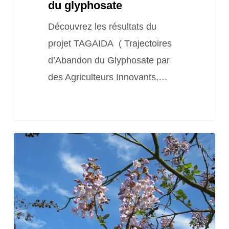
du glyphosate
Découvrez les résultats du
projet TAGAIDA ( Trajectoires
d’Abandon du Glyphosate par
des Agriculteurs Innovants,…
Ressources
sur
la
plantation
du
Paulownia