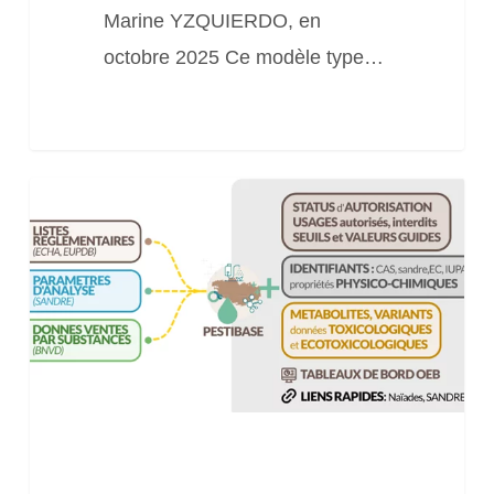
Marine YZQUIERDO, en
octobre 2025 Ce modèle type…
Pestibase,
le
référentiel
des
substances
actives
phytosanitaires
et
biocides