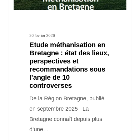
lieux,
perspectives
et
recommandations
20 février 2026
Etude méthanisation en
sous
Bretagne : état des lieux,
l’angle
perspectives et
de
recommandations sous
10
l’angle de 10
controverses
controverses
De la Région Bretagne, publié
en septembre 2025 La
Bretagne connaît depuis plus
d’une…