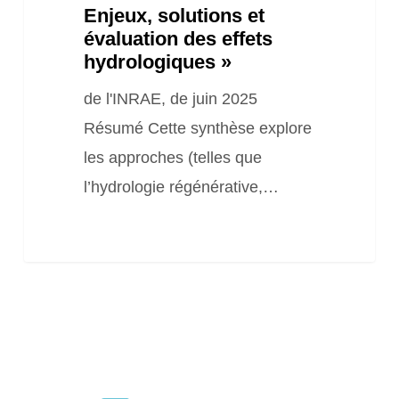
et
Enjeux, solutions et
évaluation
évaluation des effets
hydrologiques »
des
effets
de l'INRAE, de juin 2025
hydrologiques »
Résumé Cette synthèse explore
les approches (telles que
l’hydrologie régénérative,…