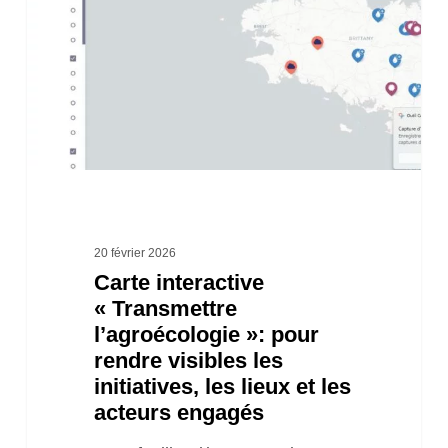
l’agroécologie »:
pour
rendre
visibles
les
initiatives,
les
lieux
20 février 2026
Carte interactive
et
« Transmettre
les
l’agroécologie »: pour
acteurs
rendre visibles les
engagés
initiatives, les lieux et les
acteurs engagés