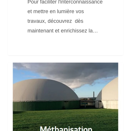
Pour faciliter l'interconnaissance
et mettre en lumière vos
travaux, découvrez dès
maintenant et enrichissez la…
Etude
méthanisation
en
Bretagne
:
état
des