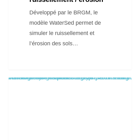
Développé par le BRGM, le
modèle WaterSed permet de
simuler le ruissellement et
l’érosion des sols…
Warning
/home/clients/8aa1c55cc0e222673f109de22dd0ea8a/sites/2025.locationsiteweb.eu/wp-content/themes/salient/includes/partials/blog/styles/masonry-classic-enhanced/post-image.php
: Trying to access array offset on false in
on line
61
Guide
technique
« Solutions
de
Gestion
Durable