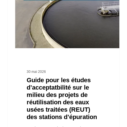
études
d’acceptatbilité
sur
le
milieu
des
projets
de
30 mai 2026
Guide pour les études
réutilisation
d’acceptatbilité sur le
des
milieu des projets de
eaux
réutilisation des eaux
usées
usées traitées (REUT)
des stations d’épuration
traitées