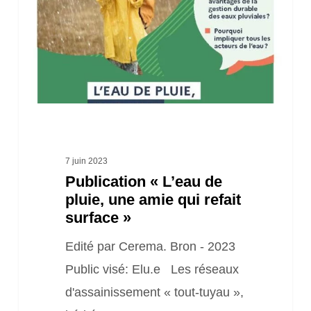
une
amie
qui
refait
surface »
7 juin 2023
Publication « L’eau de
pluie, une amie qui refait
surface »
Edité par Cerema. Bron - 2023
Public visé: Elu.e Les réseaux
d'assainissement « tout-tuyau »,