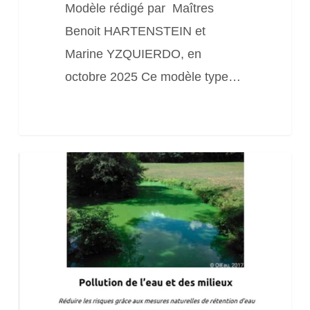
Modèle rédigé par Maîtres
Benoit HARTENSTEIN et
Marine YZQUIERDO, en
octobre 2025 Ce modèle type…
5
fiches
conseil
pour
répondre
aux
défis