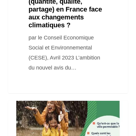
(quantité, qualité,
aux
partage) en France face
changements
aux changements
climatiques ?
climatiques
?
par le Conseil Economique
Social et Environnemental
(CESE), Avril 2023 L’ambition
du nouvel avis du…
Publication
« L’eau
de
pluie,