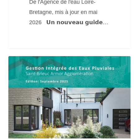
(REUT)
De l'Agence de l'eau Loire-
des
Bretagne, mis à jour en mai
stations
2026 𝗨𝗻 𝗻𝗼𝘂𝘃𝗲𝗮𝘂 𝗴𝘂𝗶𝗱𝗲…
d’épuration
Guide
pratique
des
particuliers
« Gestion
à
la
parcelle