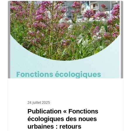
Publication
« Fonctions
écologiques
des
noues
urbaines
:
retours
d’expérience »
24 juillet 2025
Publication « Fonctions
écologiques des noues
urbaines : retours