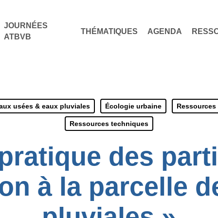
JOURNÉES
THÉMATIQUES
AGENDA
RESS
ATBVB
aux usées & eaux pluviales
Écologie urbaine
Ressources 
Ressources techniques
pratique des parti
on à la parcelle 
pluviales »