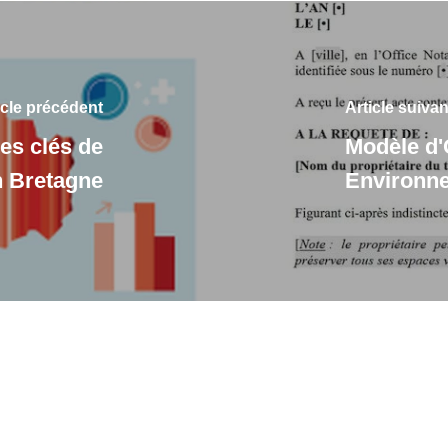
icle précédent
Article suivan
es clés de
Modèle d'
en Bretagne
Environn