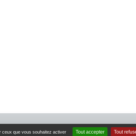
4 rue Crec’h-Ugen
ur ceux que vous souhaitez activer
Tout accepter
Tout refus