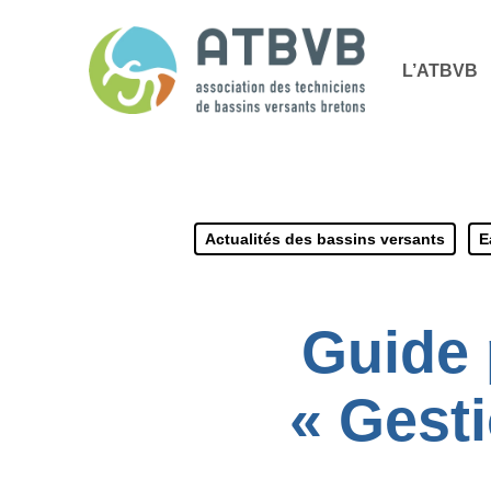
Skip
Panneau de gestion des cookies
to
L’ATBVB
main
content
Actualités des bassins versants
E
Guide 
« Gesti