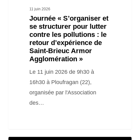
le
11 juin 2026
Journée « S’organiser et
retour
se structurer pour lutter
d’expérience
contre les pollutions : le
de
retour d’expérience de
Saint-
Saint-Brieuc Armor
Agglomération »
Brieuc
Armor
Le 11 juin 2026 de 9h30 à
Agglomération »
16h30 à Ploufragan (22),
organisée par l'Association
des…