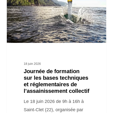
sur
les
bases
techniques
et
réglementaires
de
l’assainissement
18 juin 2026
Journée de formation
collectif
sur les bases techniques
et réglementaires de
l’assainissement collectif
Le 18 juin 2026 de 9h à 16h à
Saint-Clet (22), organisée par