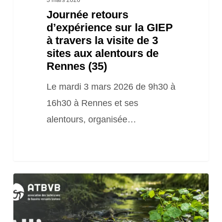
Journée retours
3
d’expérience sur la GIEP
sites
à travers la visite de 3
aux
sites aux alentours de
alentours
Rennes (35)
de
Le mardi 3 mars 2026 de 9h30 à
Rennes
16h30 à Rennes et ses
(35)
alentours, organisée…
(Episode
6)
La