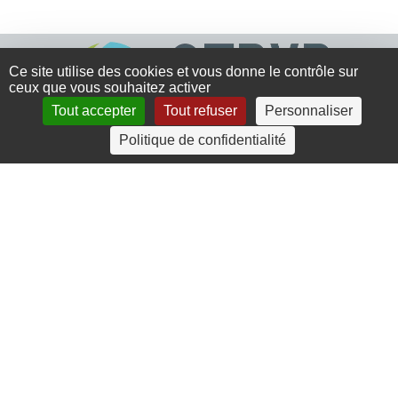
Ce site utilise des cookies et vous donne le contrôle sur
ceux que vous souhaitez activer
Tout accepter
Tout refuser
Personnaliser
Politique de confidentialité
4 rue Crec’h-Ugen
22810 Belle Isle en Terre
07 72 30 34 19
charlotte.leguenic@atbvb.fr