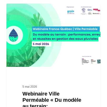
Webinaire
Ville
Perméable
« Du
modèle
au
terrain:
performances,
erreurs
et
5 mai 2026
​Webinaire Ville
réussites
Perméable « Du modèle
en
au terrain: