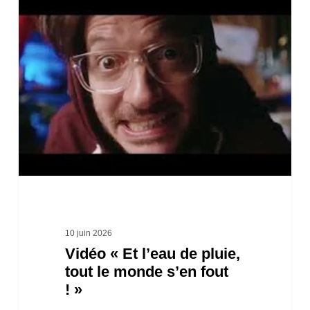
Vidéo
« Et
l’eau
de
pluie,
tout
le
monde
s’en
fout
! »
10 juin 2026
Vidéo « Et l’eau de pluie,
tout le monde s’en fout
! »