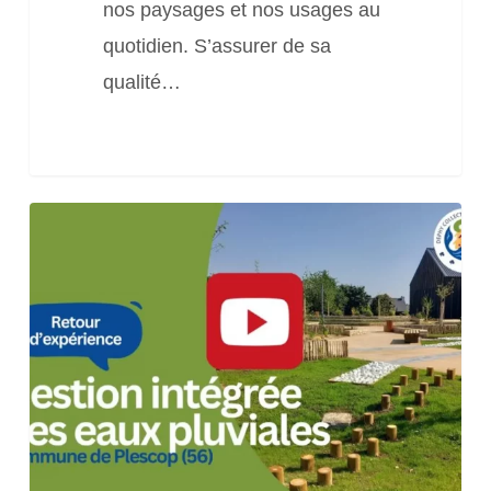
nos paysages et nos usages au
en
quotidien. S’assurer de sa
écologie
qualité…
urbaine
Retour
d’expérience
« Gestion
intégrée
des
eaux
pluviales
à