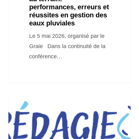
gestion
performances, erreurs et
des
réussites en gestion des
eaux pluviales
eaux
pluviales
Le 5 mai 2026, organisé par le
Graie Dans la continuité de la
conférence…
Webinaire
« Accompagner
la
déconnexion
des