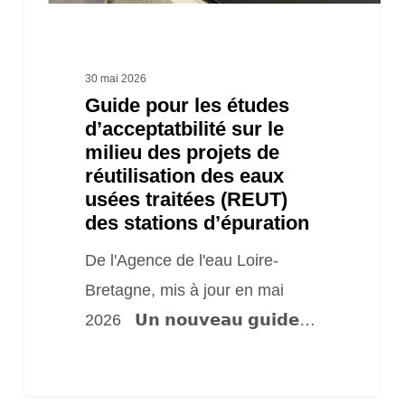
des
projets
de
30 mai 2026
Guide pour les études
réutilisation
d’acceptatbilité sur le
des
milieu des projets de
eaux
réutilisation des eaux
usées
usées traitées (REUT)
des stations d’épuration
traitées
(REUT)
De l'Agence de l'eau Loire-
des
Bretagne, mis à jour en mai
stations
2026 𝗨𝗻 𝗻𝗼𝘂𝘃𝗲𝗮𝘂 𝗴𝘂𝗶𝗱𝗲…
d’épuration