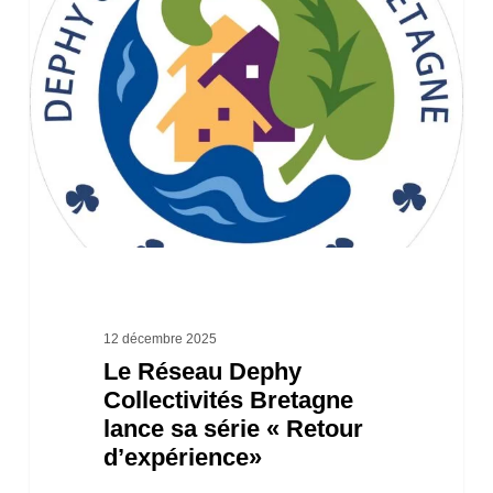
Réseau
Dephy
Collectivités
Bretagne
lance
sa
série
«
Retour
d’expérience»
12 décembre 2025
Le Réseau Dephy
Collectivités Bretagne
lance sa série « Retour
d’expérience»