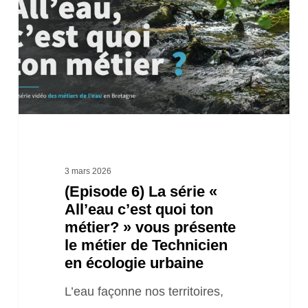
série
«
All’eau
c’est
quoi
ton
métier?
»
3 mars 2026
(Episode 6) La série «
vous
All’eau c’est quoi ton
présente
métier? » vous présente
le
le métier de Technicien
métier
en écologie urbaine
de
L’eau façonne nos territoires,
Technicien