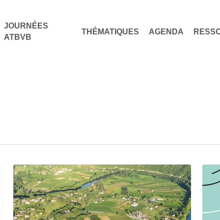
JOURNÉES
THÉMATIQUES
AGENDA
RESS
ATBVB
Séminaire
Sémi
Récolte
Eau
« Gérer
et