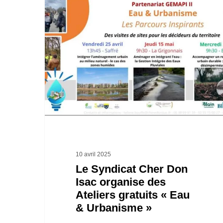
Le
Syndicat
Cher
Don
Isac
organise
des
Ateliers
gratuits
«
10 avril 2025
Eau
Le Syndicat Cher Don
Isac organise des
&
Ateliers gratuits « Eau
Urbanisme
& Urbanisme »
»