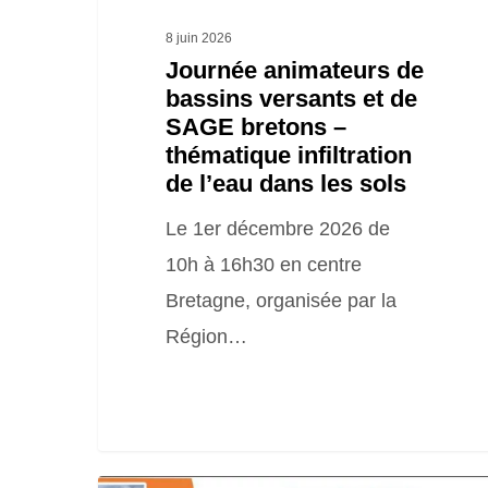
–
8 juin 2026
thématique
Journée animateurs de
bassins versants et de
infiltration
SAGE bretons –
de
thématique infiltration
l’eau
de l’eau dans les sols
dans
Le 1er décembre 2026 de
les
10h à 16h30 en centre
sols
Bretagne, organisée par la
Région…