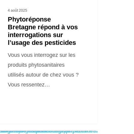
icides
4 août 2025
Phytoréponse
Bretagne répond à vos
interrogations sur
l’usage des pesticides
Vous vous interrogez sur les
produits phytosanitaires
utilisés autour de chez vous ?
Vous ressentez…
ning
fset on false in
cc0e222673f109de22dd0ea8a/sites/2025.locationsiteweb.eu/wp-content/themes/salient/includes/partials/blog/styles/masonry-classic-enhanced/post-image.php
on line