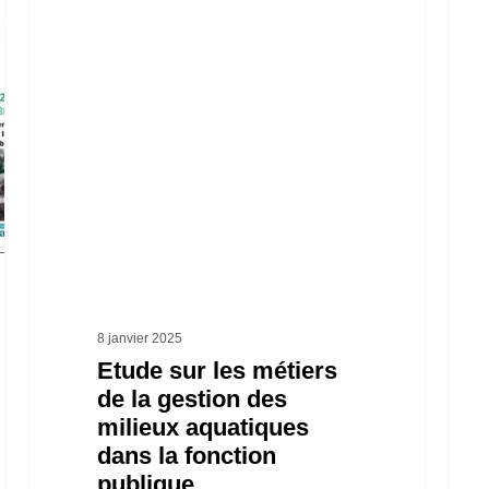
Etude
Cons
sur
sur
les
les
métiers
enje
de
de
la
l’ea
gestion
et
des
les
milieux
risq
aquatiques
d’in
8 janvier 2025
dans
Etude sur les métiers
de la gestion des
la
milieux aquatiques
fonction
dans la fonction
publique
publique