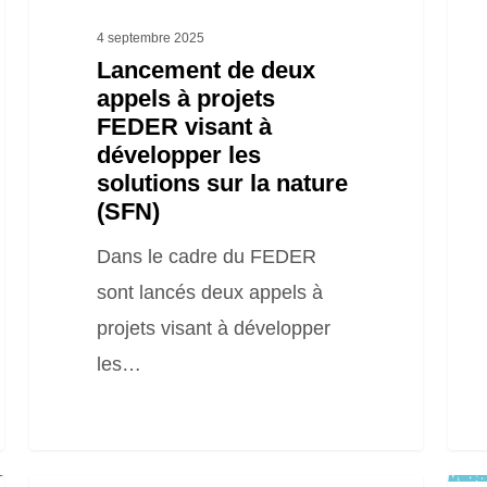
développer
pest
4 septembre 2025
les
Lancement de deux
appels à projets
solutions
FEDER visant à
sur
développer les
la
solutions sur la nature
nature
(SFN)
(SFN)
Dans le cadre du FEDER
sont lancés deux appels à
projets visant à développer
les…
War
: Trying to access array of
/home/clients/8aa1c55
61