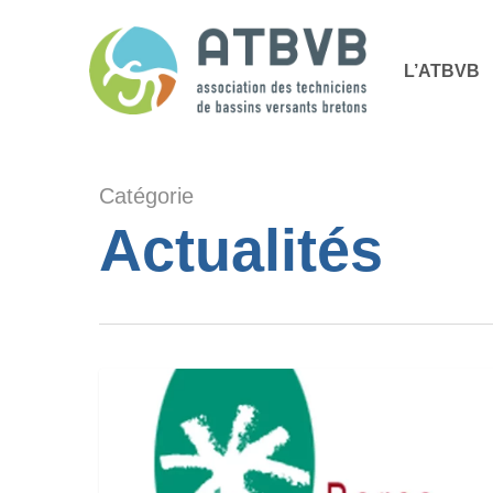
Skip
Panneau de gestion des cookies
to
L’ATBVB
main
content
Catégorie
Actualités
Webinaire
le
rôle