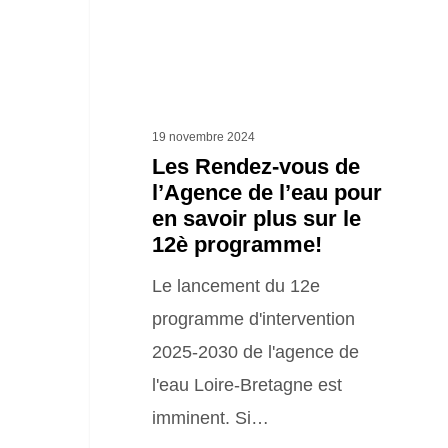
l’eau
pour
en
savoir
19 novembre 2024
plus
Les Rendez-vous de
l’Agence de l’eau pour
sur
en savoir plus sur le
le
12è programme!
12è
Le lancement du 12e
programme!
programme d'intervention
2025-2030 de l'agence de
l'eau Loire-Bretagne est
imminent. Si…