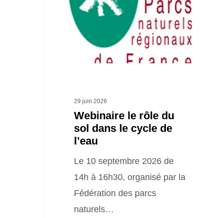
du
sol
dans
le
cycle
de
l’eau
29 juin 2026
Webinaire le rôle du
sol dans le cycle de
l’eau
Le 10 septembre 2026 de
14h à 16h30, organisé par la
Fédération des parcs
naturels…