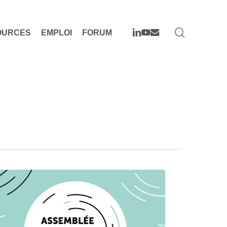
search
LINKEDIN
YOUTUBE
EMAIL
OURCES
EMPLOI
FORUM
naire