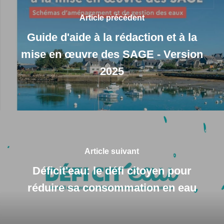
Article précédent
Guide d'aide à la rédaction et à la
mise en œuvre des SAGE - Version
2025
Article suivant
Déficit'eau: le défi citoyen pour
réduire sa consommation en eau