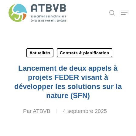
Skip
Panneau de gestion des cookies
Menu
search
to
main
content
Actualités
Contrats & planification
Lancement de deux appels à
projets FEDER visant à
développer les solutions sur la
nature (SFN)
Par
ATBVB
4 septembre 2025