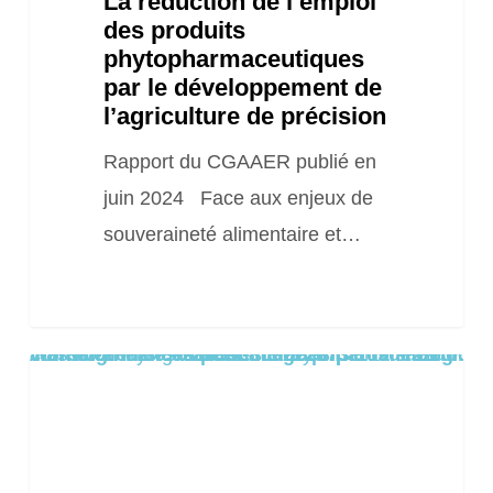
La réduction de l’emploi
l’agriculture
des produits
de
phytopharmaceutiques
précision
par le développement de
l’agriculture de précision
Rapport du CGAAER publié en
juin 2024 Face aux enjeux de
souveraineté alimentaire et…
Warning
/home/clients/8aa1c55cc0e222673f109de22dd0ea8a/sites/2025.locationsiteweb.eu/wp-content/themes/salient/includes/partials/blog/styles/masonry-classic-enhanced/post-image.php
: Trying to access array offset on false in
on line
61
Comment
la
diversité
végétale