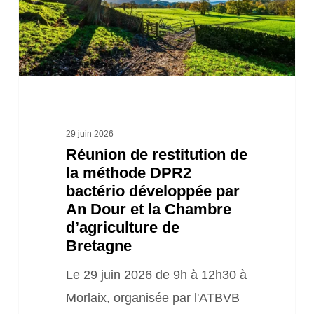
méthode
DPR2
bactério
développée
par
An
29 juin 2026
Réunion de restitution de
Dour
la méthode DPR2
et
bactério développée par
la
An Dour et la Chambre
Chambre
d’agriculture de
Bretagne
d’agriculture
de
Le 29 juin 2026 de 9h à 12h30 à
Bretagne
Morlaix, organisée par l'ATBVB