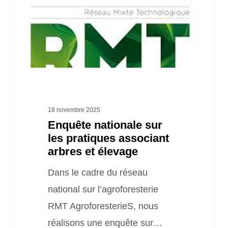
pratiques
associant
arbres
et
élevage
18 novembre 2025
Enquête nationale sur
les pratiques associant
arbres et élevage
Dans le cadre du réseau
national sur l’agroforesterie
RMT AgroforesterieS, nous
réalisons une enquête sur…