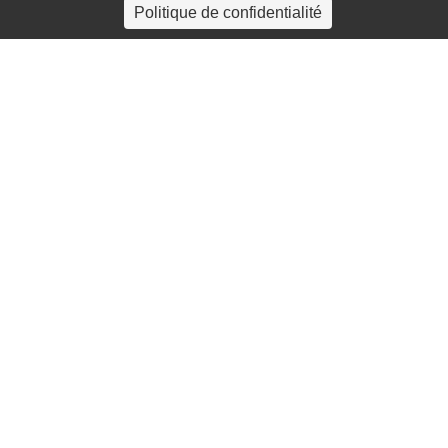
Politique de confidentialité
4 rue Crec’h-Ugen
22810 Belle Isle en Terre
07 72 30 34 19
charlotte.leguenic@atbvb.fr
© 2026 ATBVB. Tous droits réservés |
Mentions légales
|
Politique de confidentialité