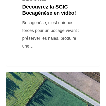
Découvrez la SCIC
Bocagénèse en vidéo!
Bocagenèse, c’est unir nos
forces pour un bocage vivant :
préserver les haies, produire
une…
Bilan
2022-
2023
des