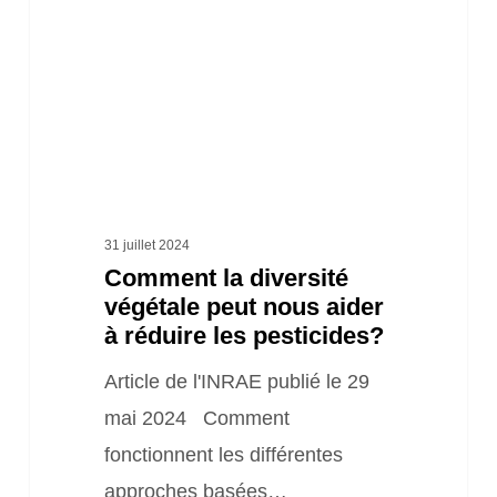
peut
nous
aider
à
réduire
les
pesticides?
31 juillet 2024
Comment la diversité
végétale peut nous aider
à réduire les pesticides?
Article de l'INRAE publié le 29
mai 2024 Comment
fonctionnent les différentes
approches basées…