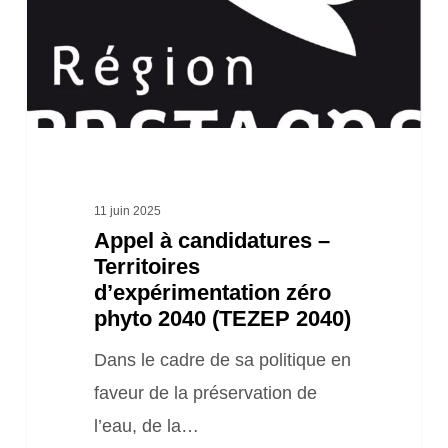
Territoires
d’expérimentation
zéro
phyto
2040
(TEZEP
2040)
11 juin 2025
Appel à candidatures –
Territoires
d’expérimentation zéro
phyto 2040 (TEZEP 2040)
Dans le cadre de sa politique en
faveur de la préservation de
l’eau, de la…