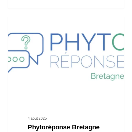
Phytoréponse
Bretagne
répond
à
vos
interrogations
sur
l’usage
des
pesticides
4 août 2025
Phytoréponse Bretagne