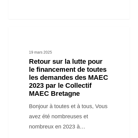
Retour
sur
la
19 mars 2025
Retour sur la lutte pour
lutte
le financement de toutes
pour
les demandes des MAEC
le
2023 par le Collectif
financement
MAEC Bretagne
de
Bonjour à toutes et à tous, Vous
toutes
avez été nombreuses et
les
nombreux en 2023 à…
demandes