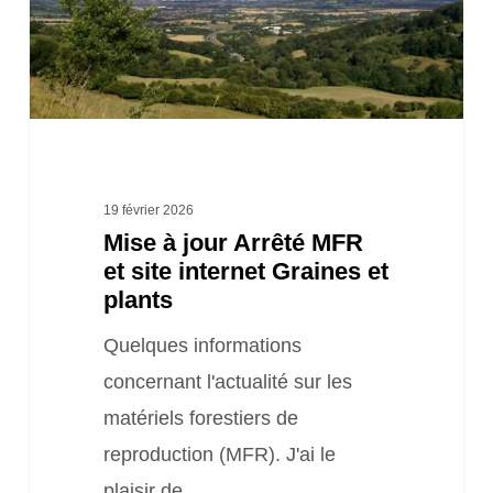
et
site
internet
Graines
et
plants
19 février 2026
Mise à jour Arrêté MFR
et site internet Graines et
plants
Quelques informations
concernant l'actualité sur les
matériels forestiers de
reproduction (MFR). J'ai le
plaisir de…