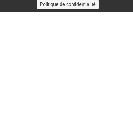
Politique de confidentialité
4 rue Crec’h-Ugen
22810 Belle Isle en Terre
07 72 30 34 19
charlotte.leguenic@atbvb.fr
© 2026 ATBVB. Tous droits réservés |
Mentions légales
|
Politique de confidentialité