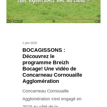
Breizh
Bocage!
Une
vidéo
de
Concarneau
1 juin 2026
BOCAGISSONS :
Cornouaille
Découvrez le
Agglomération
programme Breizh
Bocage! Une vidéo de
Concarneau Cornouaille
Agglomération
Concarneau Cornouaille
Agglomération s'est engagé en
2023 au côté de la