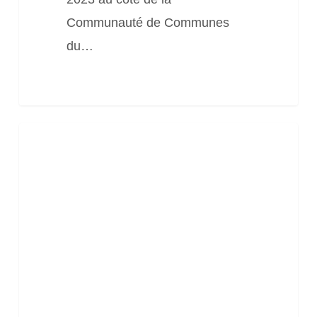
Communauté de Communes
du…
Journée
Gestion
des
haies
bocagères
en
bord
de