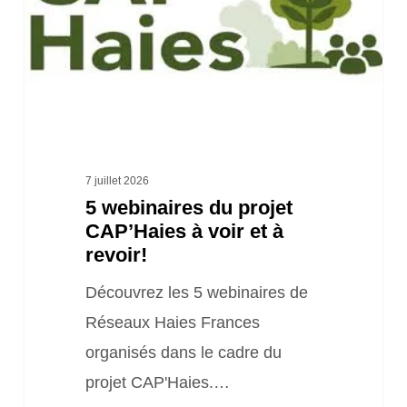
projet
CAP’Haies
à
voir
et
à
7 juillet 2026
revoir!
5 webinaires du projet
CAP’Haies à voir et à
revoir!
Découvrez les 5 webinaires de
Réseaux Haies Frances
organisés dans le cadre du
projet CAP'Haies.…