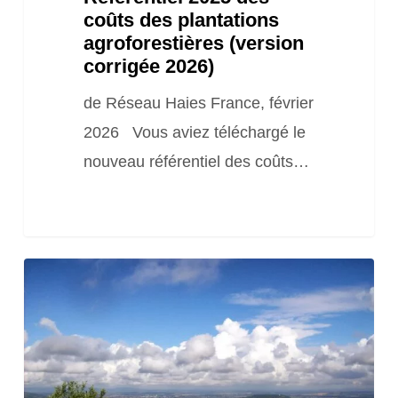
coûts des plantations
agroforestières (version
corrigée 2026)
de Réseau Haies France, février
2026 Vous aviez téléchargé le
nouveau référentiel des coûts…
Mise
à
jour
Arrêté
MFR