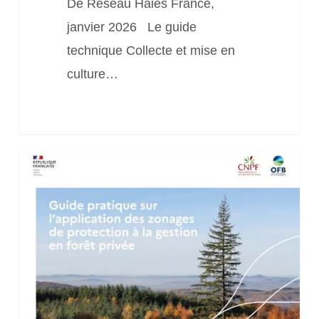
De Réseau Haies France,
janvier 2026 Le guide
technique Collecte et mise en
culture…
Fiches
juridiques
et
techniques
gestion
écosystèmes
forestiers