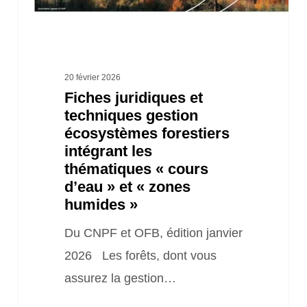
intégrant
les
thématiques
« cours
20 février 2026
Fiches juridiques et
d’eau »
techniques gestion
et
écosystèmes forestiers
« zones
intégrant les
humides »
thématiques « cours
d’eau » et « zones
humides »
Du CNPF et OFB, édition janvier
2026 Les forêts, dont vous
assurez la gestion…