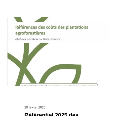
Référentiel
2025
des
coûts
des
plantations
agroforestières
(version
corrigée
2026)
20 février 2026
Référentiel 2025 des