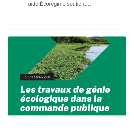
aide Écorégime soutient…
Guide
technique
« Les
travaux
de
génie
écologique
dans
la
commande