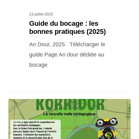
23 juillet 2025
Guide du bocage : les
bonnes pratiques (2025)
An Dour, 2025 Télécharger le
guide Page An dour dédiée au
bocage
La
nouvelle
malle
pédagogique