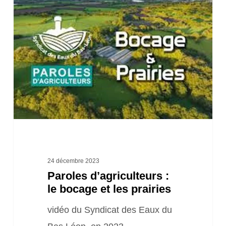
d’agriculteurs
:
le
bocage
et
les
prairies
24 décembre 2023
Paroles d’agriculteurs :
le bocage et les prairies
vidéo du Syndicat des Eaux du