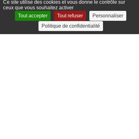
Ce site utilise des cookies et vous donne le contrôle sur
ceux que vous souhaitez activer
Tout accepter
Tout refuser
Personnaliser
Politique de confidentialité
4 rue Crec’h-Ugen
22810 Belle Isle en Terre
07 72 30 34 19
charlotte.leguenic@atbvb.fr