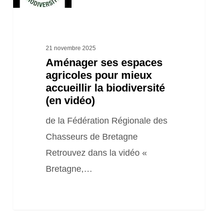
espaces
agricoles
pour
21 novembre 2025
mieux
Aménager ses espaces
accueillir
agricoles pour mieux
la
accueillir la biodiversité
(en vidéo)
biodiversité
(en
de la Fédération Régionale des
vidéo)
Chasseurs de Bretagne
Retrouvez dans la vidéo «
Bretagne,…