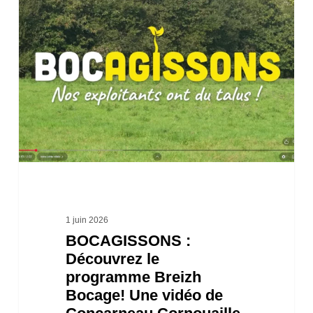
:
Découvrez
le
programme
Breizh
Bocage!
Une
vidéo
de
Concarneau
1 juin 2026
BOCAGISSONS :
Cornouaille
Découvrez le
Agglomération
programme Breizh
Bocage! Une vidéo de