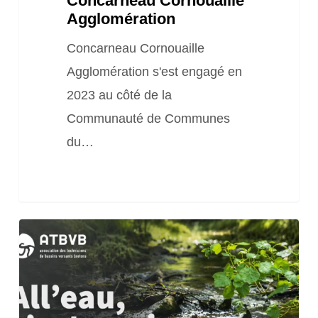
Concarneau Cornouaille
Agglomération
Concarneau Cornouaille
Agglomération s'est engagé en
2023 au côté de la
Communauté de Communes
du…
(Episode
4)
La
série