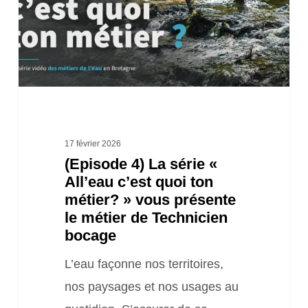
«
All’eau
c’est
quoi
ton
métier?
»
17 février 2026
(Episode 4) La série «
vous
All’eau c’est quoi ton
présente
métier? » vous présente
le
le métier de Technicien
métier
bocage
de
L’eau façonne nos territoires,
Technicien
nos paysages et nos usages au
bocage