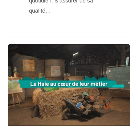
quotidien. S’assurer de sa
qualité…
Paroles
d’agriculteurs
:
la
haie
au
cœur
de
leur