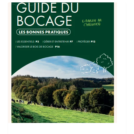
Guide
du
bocage :
les
bonnes
pratiques
(2025)