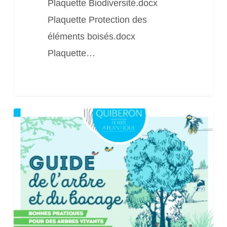
Plaquette Biodiversité.docx
Plaquette Protection des
éléments boisés.docx
Plaquette…
Guide
de
l’arbre
et
du
bocage