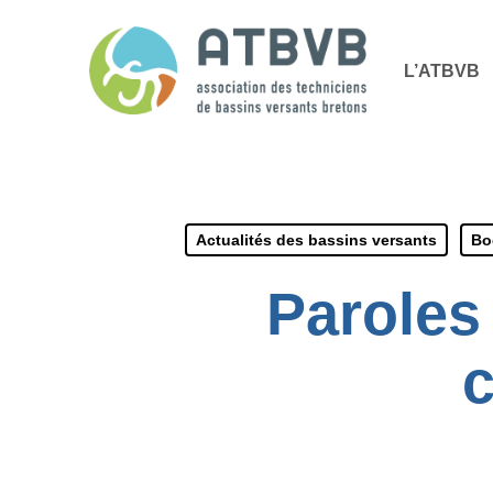
Skip
Panneau de gestion des cookies
to
L’ATBVB
main
content
Actualités des bassins versants
Bo
Paroles 
c