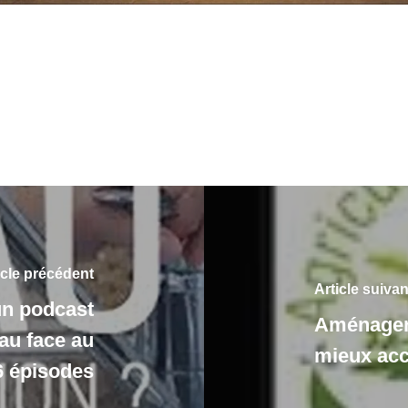
icle précédent
Article suivan
un podcast
Aménager 
eau face au
mieux accu
6 épisodes