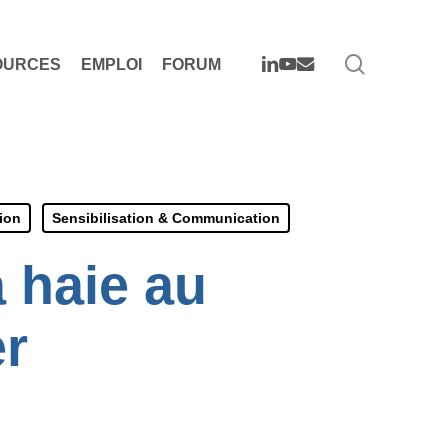
search
LINKEDIN
YOUTUBE
EMAIL
OURCES
EMPLOI
FORUM
ion
Sensibilisation & Communication
a haie au
er