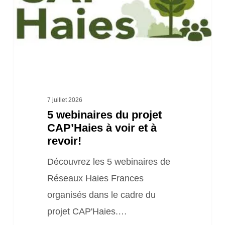
projet
CAP’Haies
à
voir
et
à
7 juillet 2026
revoir!
5 webinaires du projet
CAP’Haies à voir et à
revoir!
Découvrez les 5 webinaires de
Réseaux Haies Frances
organisés dans le cadre du
projet CAP'Haies.…