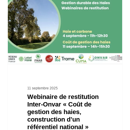
de
restitution
Inter-
Onvar
« Coût
de
gestion
des
haies,
construction
11 septembre 2025
Webinaire de restitution
d’un
Inter-Onvar « Coût de
référentiel
gestion des haies,
national »
construction d’un
référentiel national »