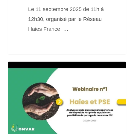
Le 11 septembre 2025 de 11h à
12h30, organisé par le Réseau
Haies France …
Cycle
de
3
webinaires
« Restitution
du
projet