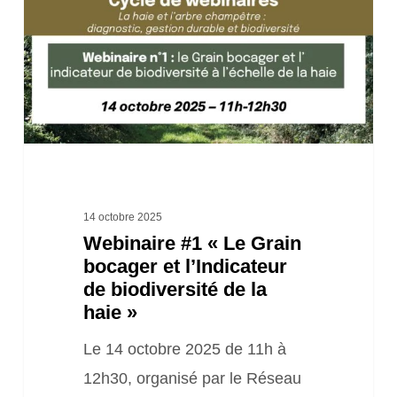
Grain
bocager
et
l’Indicateur
de
biodiversité
de
la
14 octobre 2025
Webinaire #1 « Le Grain
haie »
bocager et l’Indicateur
de biodiversité de la
haie »
Le 14 octobre 2025 de 11h à
12h30, organisé par le Réseau