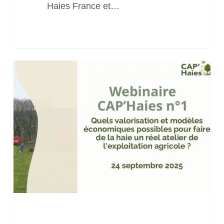
Haies France et…
Webinaire
CAP’Haies#1
Quels
valorisations
et
modèles
économique
pour
faire
de