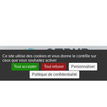
Ce site utilise des cookies et vous donne le contrôle sur
ceux que vous souhaitez activer
Tout accepter
Tout refuser
Personnaliser
Politique de confidentialité
4 rue Crec’h-Ugen
22810 Belle Isle en Terre
07 72 30 34 19
charlotte.leguenic@atbvb.fr