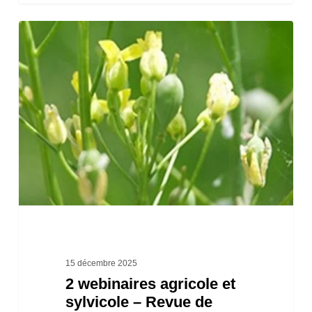
2
webinaires
agricole
et
sylvicole
–
Revue
de
cultures
agricoles
à
15 décembre 2025
2 webinaires agricole et
potentiel
sylvicole – Revue de
pour