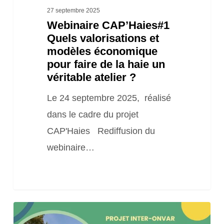
la
27 septembre 2025
Webinaire CAP’Haies#1
haie
Quels valorisations et
un
modèles économique
véritable
pour faire de la haie un
atelier
véritable atelier ?
?
Le 24 septembre 2025, réalisé
dans le cadre du projet
CAP'Haies Rediffusion du
webinaire…
Webinaire