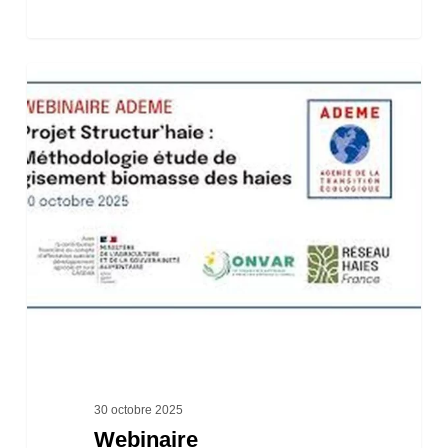
Webinaire
« Structur’Haie
:
Méthodologie
de
l’étude
de
gisement
biomasse
des
haies »
30 octobre 2025
Webinaire