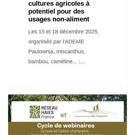
cultures agricoles à
des
potentiel pour des
usages
usages non-aliment
non-
Les 15 et 18 décembre 2025,
aliment
organisés par l'ADEME
Paulownia, miscanthus,
bambou, caméline... :…
Webinaire
#2
–
Diagnostic