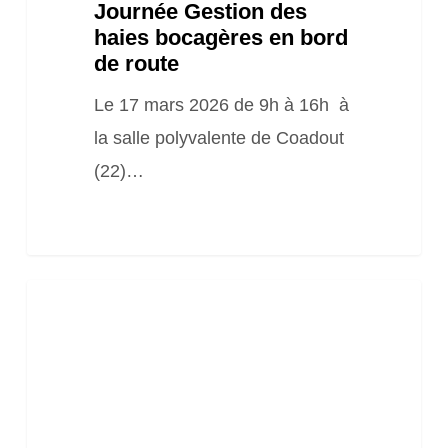
Journée Gestion des
haies bocagères en bord
de route
Le 17 mars 2026 de 9h à 16h à
la salle polyvalente de Coadout
(22)…
Webinaire
« Comment
obtenir
le
Bonus