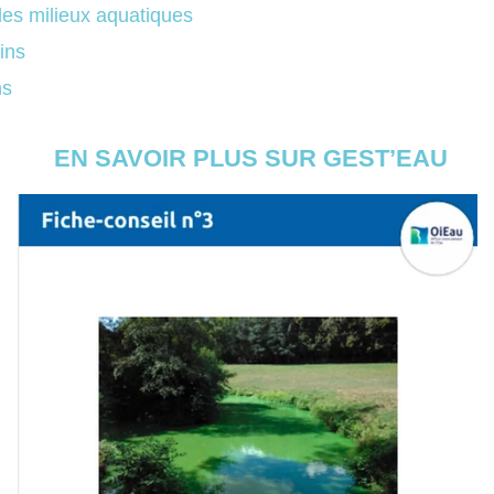
des milieux aquatiques
ins
ns
EN SAVOIR PLUS SUR GEST’EAU