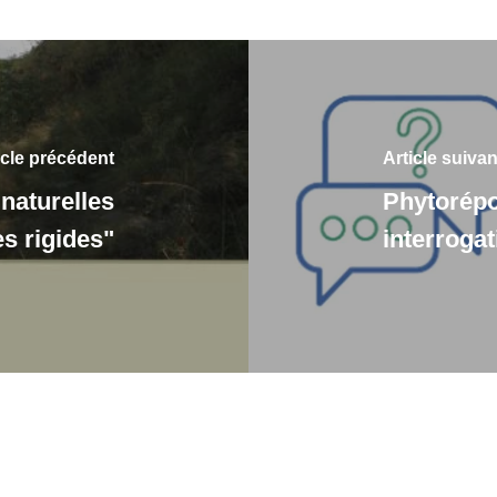
icle précédent
Article suivan
naturelles
Phytorépo
s rigides"
interrogat