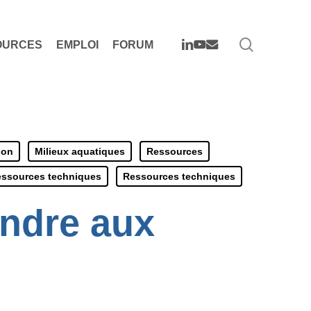
search
LINKEDIN
YOUTUBE
EMAIL
OURCES
EMPLOI
FORUM
ion
Milieux aquatiques
Ressources
ssources techniques
Ressources techniques
ondre aux