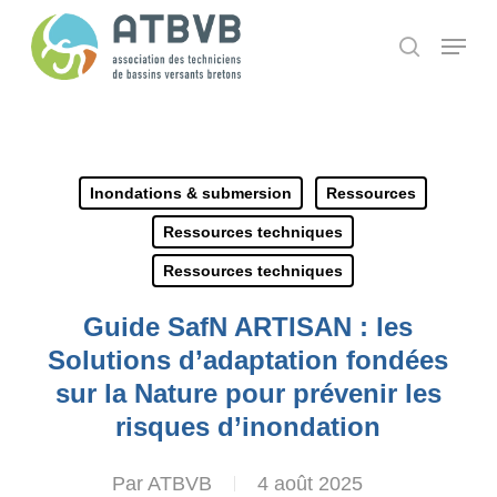
Skip
Panneau de gestion des cookies
Menu
search
to
main
content
Inondations & submersion
Ressources
Ressources techniques
Ressources techniques
Guide SafN ARTISAN : les
Solutions d’adaptation fondées
sur la Nature pour prévenir les
risques d’inondation
Par
ATBVB
4 août 2025