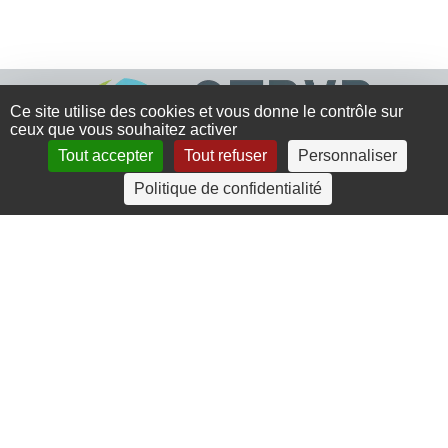
Ce site utilise des cookies et vous donne le contrôle sur
ceux que vous souhaitez activer
Tout accepter
Tout refuser
Personnaliser
Politique de confidentialité
4 rue Crec’h-Ugen
22810 Belle Isle en Terre
07 72 30 34 19
charlotte.leguenic@atbvb.fr