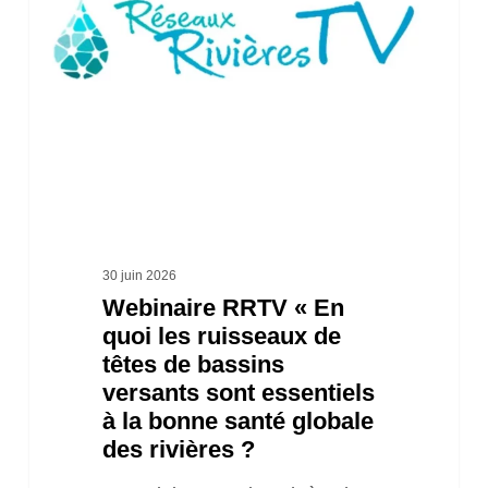
quoi
les
ruisseaux
de
têtes
de
bassins
versants
30 juin 2026
Webinaire RRTV « En
sont
quoi les ruisseaux de
essentiels
têtes de bassins
à
versants sont essentiels
la
à la bonne santé globale
des rivières ?
bonne