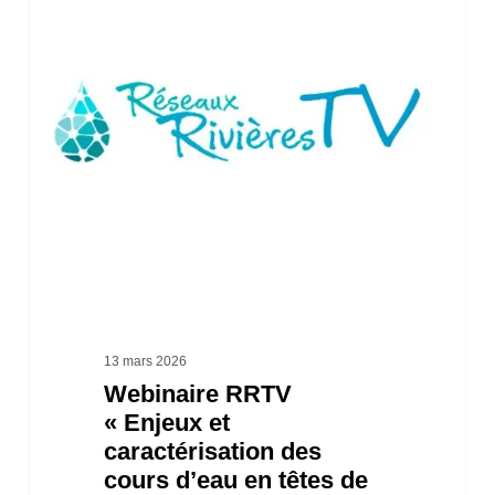
RRTV
« Enjeux
et
caractérisation
des
cours
d’eau
en
têtes
de
13 mars 2026
Webinaire RRTV
bassins
« Enjeux et
versants »
caractérisation des
cours d’eau en têtes de