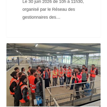
santé
Le 30 juin 2026 de 10h à 11h30,
globale
organisé par le Réseau des
des
gestionnaires des…
rivières
?
Journée
« S’organiser
et
se
structurer
pour
lutter
contre