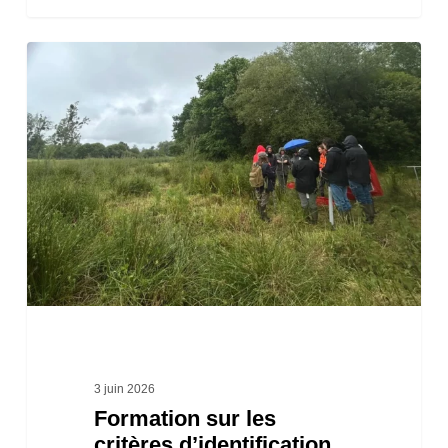
Formation
sur
les
critères
d’identification
et
de
délimitation
des
zones
humides
3 juin 2026
Formation sur les
critères d’identification