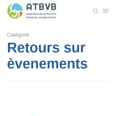
Skip
Panneau de gestion des cookies
Menu
search
to
main
content
Catégorie
Retours sur
èvenements
Webinaire
RRTV
« En