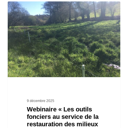
Webinaire
« Les
outils
fonciers
au
service
de
la
restauration
des
milieux
9 décembre 2025
Webinaire « Les outils
aquatiques
fonciers au service de la
:
restauration des milieux