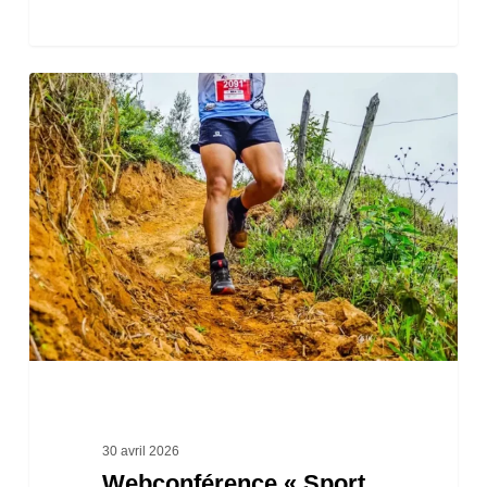
Webconférence
« Sport
de
nature
en
milieux
humides,
travailler
ensemble
pour
concilier
30 avril 2026
Webconférence « Sport
pratique