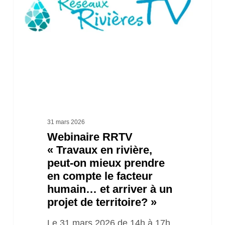
en
rivière,
peut-
on
mieux
prendre
en
compte
31 mars 2026
Webinaire RRTV
le
« Travaux en rivière,
facteur
peut-on mieux prendre
humain…
en compte le facteur
et
humain… et arriver à un
projet de territoire? »
arriver
à
Le 31 mars 2026 de 14h à 17h,