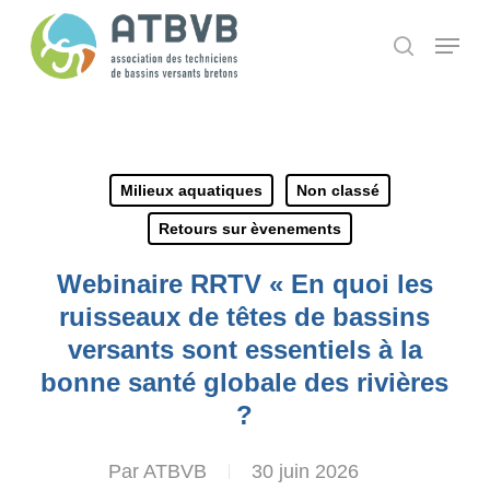
Skip
Panneau de gestion des cookies
Menu
search
to
main
content
Milieux aquatiques
Non classé
Retours sur èvenements
Webinaire RRTV « En quoi les
ruisseaux de têtes de bassins
versants sont essentiels à la
bonne santé globale des rivières
?
Par
ATBVB
30 juin 2026