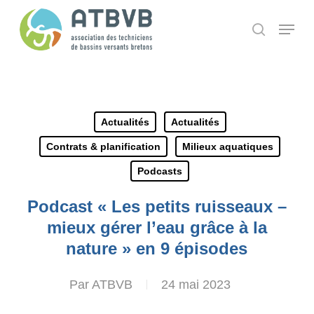
Skip
Panneau de gestion des cookies
Menu
search
to
main
content
Actualités
Actualités
Contrats & planification
Milieux aquatiques
Podcasts
Podcast « Les petits ruisseaux –
mieux gérer l’eau grâce à la
nature » en 9 épisodes
Par
ATBVB
24 mai 2023