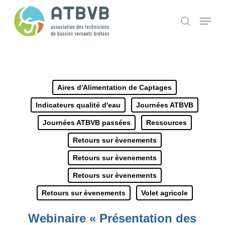
Skip
Panneau de gestion des cookies
Menu
search
to
main
content
Aires d'Alimentation de Captages
Indicateurs qualité d'eau
Journées ATBVB
Journées ATBVB passées
Ressources
Retours sur èvenements
Retours sur èvenements
Retours sur èvenements
Retours sur èvenements
Volet agricole
Webinaire « Présentation des