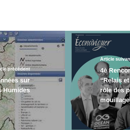
Article suivan
icle précédent
4è Rencon
onnées sur
“Relais et
s Humides
rôle des p
mouillage