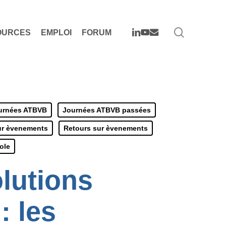
search
LINKEDIN
YOUTUBE
EMAIL
OURCES
EMPLOI
FORUM
urnées ATBVB
Journées ATBVB passées
ur èvenements
Retours sur èvenements
cole
lutions
: les