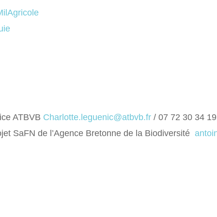
lAgricole
uie
rice ATBVB
Charlotte.leguenic@atbvb.fr
/ 07 72 30 34 19
jet SaFN de l’Agence Bretonne de la Biodiversité
antoi