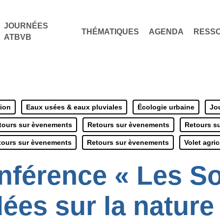
JOURNÉES
THÉMATIQUES
AGENDA
RESS
ATBVB
tion
Eaux usées & eaux pluviales
Écologie urbaine
Jo
tours sur èvenements
Retours sur èvenements
Retours s
tours sur èvenements
Retours sur èvenements
Volet agri
férence « Les So
ées sur la nature 