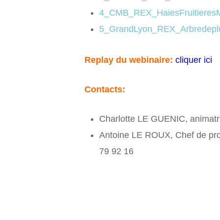
4_CMB_REX_HaiesFruitieresMi
5_GrandLyon_REX_Arbredepl
Replay du webinaire:
cliquer ici
Contacts:
Charlotte LE GUENIC, animat
Antoine LE ROUX, Chef de pro
79 92 16