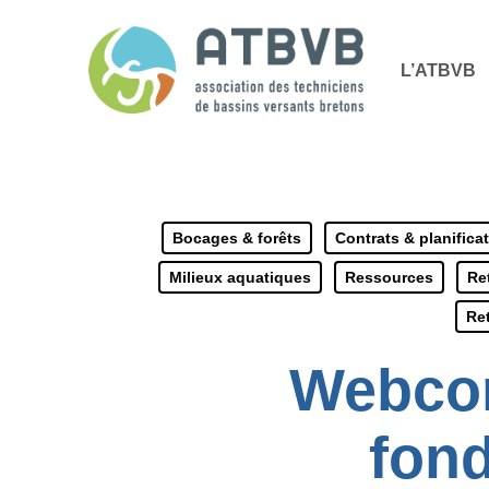
Skip
Panneau de gestion des cookies
to
L’ATBVB
main
content
Bocages & forêts
Contrats & planifica
Milieux aquatiques
Ressources
Re
Re
Webcon
fond