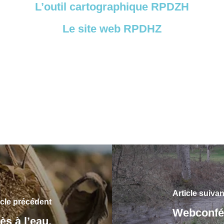
L’outil cartographique RPDZH
Le site web RPDHZ
Article suivan
icle précédent
Webconfér
ès à l’eau,