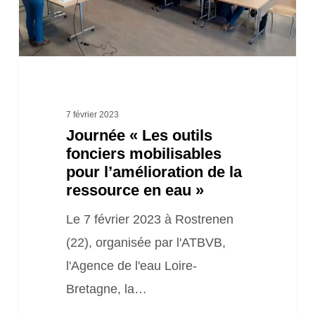
l’amélioration
de
la
ressource
en
7 février 2023
Journée « Les outils
eau »
fonciers mobilisables
pour l’amélioration de la
ressource en eau »
Le 7 février 2023 à Rostrenen
(22), organisée par l'ATBVB,
l'Agence de l'eau Loire-
Bretagne, la…