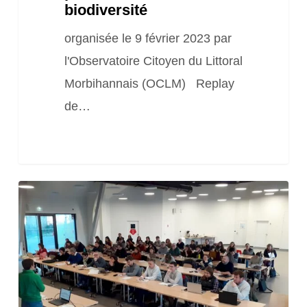
Les
biodiversité
Safn
organisée le 9 février 2023 par
pour
l'Observatoire Citoyen du Littoral
le
Morbihannais (OCLM) Replay
littoral
de…
et
la
biodiversité
Journée
« Les
outils
fonciers
mobilisables
pour