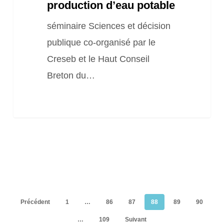
production d’eau potable
séminaire Sciences et décision
publique co-organisé par le
Creseb et le Haut Conseil
Breton du…
Précédent
1
…
86
87
88
89
90
…
109
Suivant