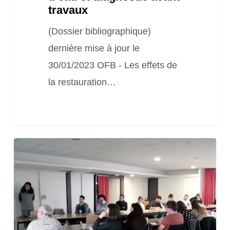
travaux
(Dossier bibliographique)
dernière mise à jour le
30/01/2023 OFB - Les effets de
la restauration…
Formation
Restauration
des
cours
d’eau