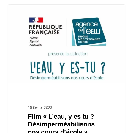
Film
« L’eau,
y
es
tu
?
Désimperméabilisons
nos
cours
d’école »
15 février 2023
Film « L’eau, y es tu ?
Désimperméabilisons
nos cours d’école »