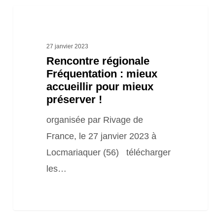
Rencontre
régionale
Fréquentation
27 janvier 2023
Rencontre régionale
:
Fréquentation : mieux
mieux
accueillir pour mieux
accueillir
préserver !
pour
organisée par Rivage de
mieux
France, le 27 janvier 2023 à
préserver
Locmariaquer (56) télécharger
!
les…