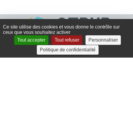
Ce site utilise des cookies et vous donne le contrôle sur
ceux que vous souhaitez activer
Tout accepter
Tout refuser
Personnaliser
Politique de confidentialité
4 rue Crec’h-Ugen
22810 Belle Isle en Terre
07 72 30 34 19
charlotte.leguenic@atbvb.fr