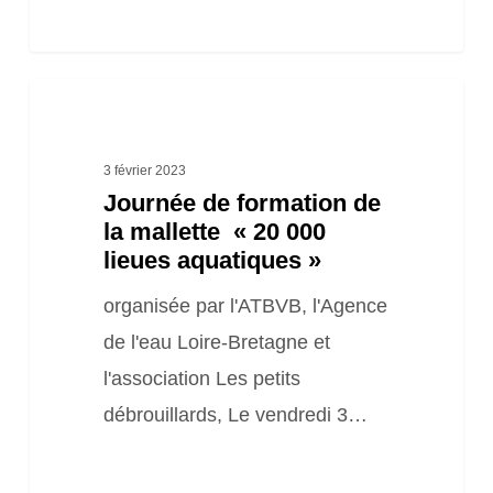
Journée
de
formation
3 février 2023
Journée de formation de
de
la mallette « 20 000
la
lieues aquatiques »
mallette
organisée par l'ATBVB, l'Agence
«
de l'eau Loire-Bretagne et
20
l'association Les petits
000
débrouillards, Le vendredi 3…
lieues
aquatiques