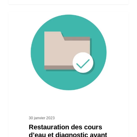
»
Restauration
des
cours
d’eau
et
diagnostic
avant
travaux
30 janvier 2023
Restauration des cours
d’eau et diagnostic avant