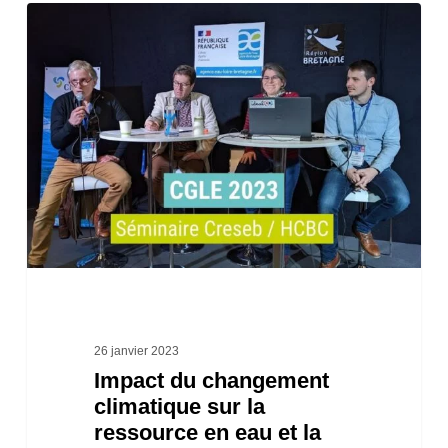
Impact
du
changement
climatique
sur
la
ressource
en
eau
et
la
26 janvier 2023
Impact du changement
production
climatique sur la
d’eau
ressource en eau et la
potable