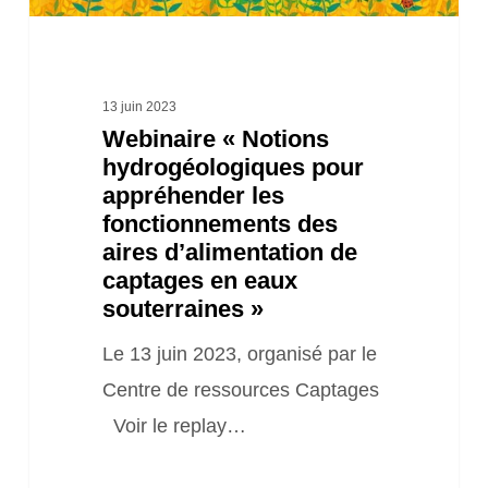
aires
d’alimentation
de
13 juin 2023
Webinaire « Notions
captages
hydrogéologiques pour
en
appréhender les
eaux
fonctionnements des
souterraines »
aires d’alimentation de
captages en eaux
souterraines »
Le 13 juin 2023, organisé par le
Centre de ressources Captages
Voir le replay…