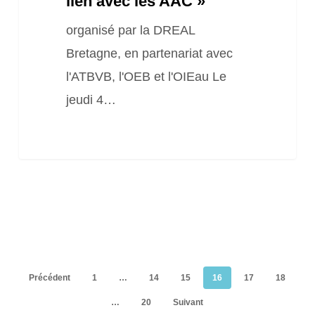
lien avec les AAC »
organisé par la DREAL
Bretagne, en partenariat avec
l'ATBVB, l'OEB et l'OIEau Le
jeudi 4…
Précédent
1
…
14
15
16
17
18
…
20
Suivant