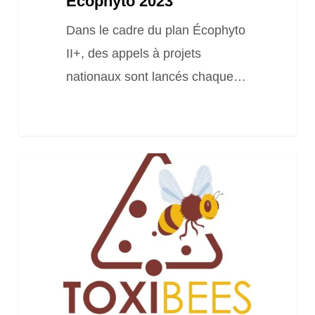
Écophyto 2023
national
Dans le cadre du plan Écophyto
Écophyto
II+, des appels à projets
2023
nationaux sont lancés chaque…
Toxibees,
un
outil
pour
réduire
les
risques