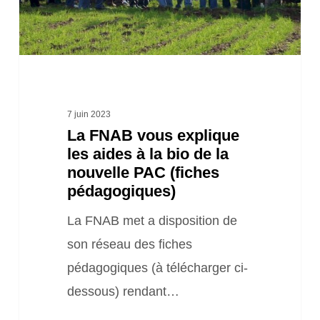
à
la
bio
de
la
7 juin 2023
La FNAB vous explique
nouvelle
les aides à la bio de la
PAC
nouvelle PAC (fiches
(fiches
pédagogiques)
pédagogiques)
La FNAB met a disposition de
son réseau des fiches
pédagogiques (à télécharger ci-
dessous) rendant…