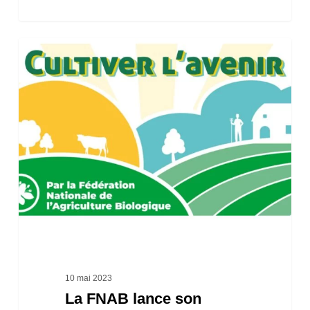
résultats
du
La
réseau
FNAB
DEPHY
lance
Ferme
son
podcast
«
Cultiver
l’avenir
»
sur
le
10 mai 2023
La FNAB lance son
Climat