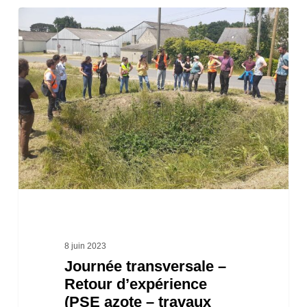
Journée
transversale
–
Retour
d’expérience
(PSE
azote
–
travaux
milieux
aquatiques)
8 juin 2023
Journée transversale –
du
Retour d’expérience
Syndicat
(PSE azote – travaux