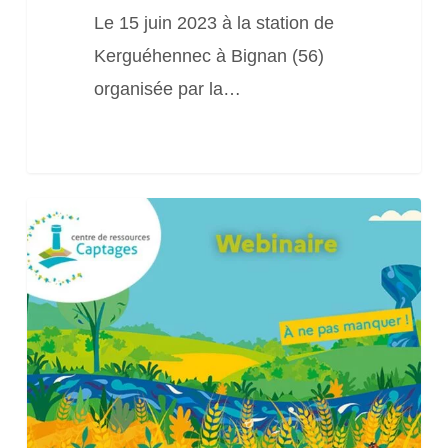
Le 15 juin 2023 à la station de
Kerguéhennec à Bignan (56)
organisée par la…
Webinaire
« Notions
hydrogéologiques
pour
appréhender
les
fonctionnements
des