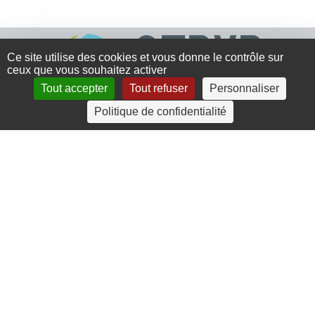
Ce site utilise des cookies et vous donne le contrôle sur
ceux que vous souhaitez activer
Tout accepter
Tout refuser
Personnaliser
Politique de confidentialité
4 rue Crec’h-Ugen
22810 Belle Isle en Terre
07 72 30 34 19
charlotte.leguenic@atbvb.fr