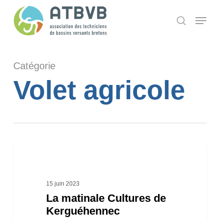
Skip
Panneau de gestion des cookies
Menu
search
to
main
content
Catégorie
Volet agricole
La
matinale
Cultures
15 juin 2023
La matinale Cultures de
de
Kerguéhennec
Kerguéhennec