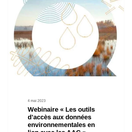
Webinaire
« Les
outils
d’accès
aux
données
environnementales
en
lien
avec
les
4 mai 2023
Webinaire « Les outils
AAC »
d’accès aux données
environnementales en