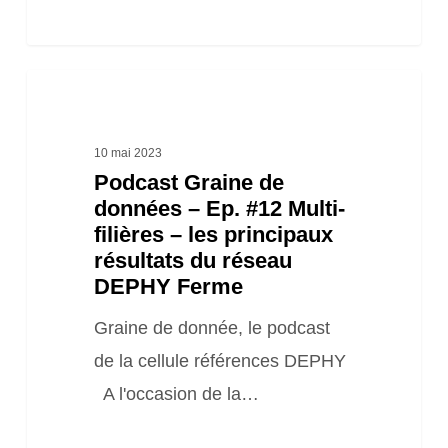
Podcast
Graine
de
10 mai 2023
Podcast Graine de
données
données – Ep. #12 Multi-
–
filières – les principaux
Ep.
résultats du réseau
#12
DEPHY Ferme
Multi-
Graine de donnée, le podcast
filières
de la cellule références DEPHY
–
A l'occasion de la…
les
principaux