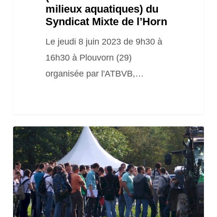
Mixte
milieux aquatiques) du
de
Syndicat Mixte de l’Horn
l’Horn
Le jeudi 8 juin 2023 de 9h30 à
16h30 à Plouvorn (29)
organisée par l'ATBVB,…
La
FNAB
vous
explique
les
aides