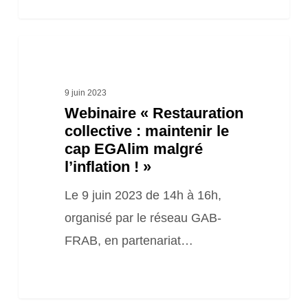
Webinaire
« Restauration
collective
9 juin 2023
Webinaire « Restauration
:
collective : maintenir le
maintenir
cap EGAlim malgré
le
l’inflation ! »
cap
Le 9 juin 2023 de 14h à 16h,
EGAlim
organisé par le réseau GAB-
malgré
FRAB, en partenariat…
l’inflation
! »