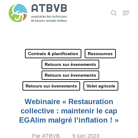
Skip
Panneau de gestion des cookies
Menu
search
to
main
content
Contrats & planification
Ressources
Retours sur èvenements
Retours sur èvenements
Retours sur èvenements
Volet agricole
Webinaire « Restauration
collective : maintenir le cap
EGAlim malgré l’inflation ! »
Par
ATBVB
9 juin 2023