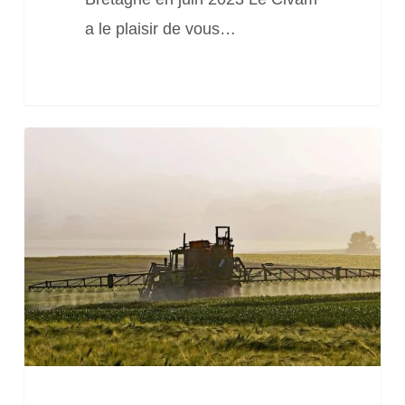
a le plaisir de vous…
Webconférence
« Connaissances
sur
les
pesticides
et
leurs
métabolites
(transfert,