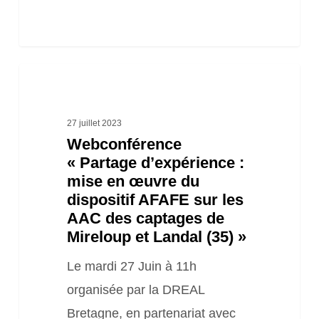
Webconférence
« Partage
d’expérience
27 juillet 2023
Webconférence
:
« Partage d’expérience :
mise
mise en œuvre du
en
dispositif AFAFE sur les
œuvre
AAC des captages de
Mireloup et Landal (35) »
du
dispositif
Le mardi 27 Juin à 11h
AFAFE
organisée par la DREAL
sur
Bretagne, en partenariat avec