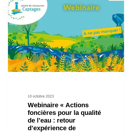
« Actions
foncières
pour
la
qualité
de
l’eau
:
retour
d’expérience
10 octobre 2023
Webinaire « Actions
de
foncières pour la qualité
Barbezieux-
de l’eau : retour
Saint-
d’expérience de