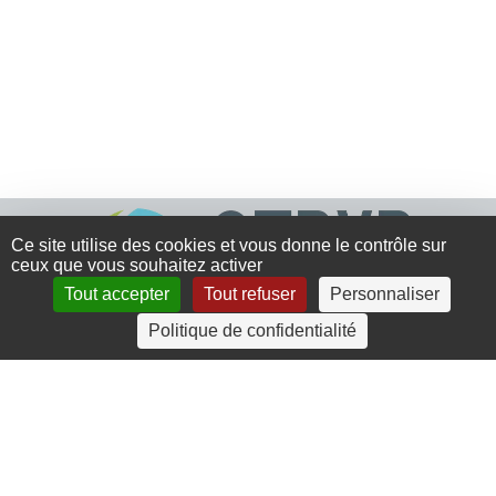
Ce site utilise des cookies et vous donne le contrôle sur
ceux que vous souhaitez activer
Tout accepter
Tout refuser
Personnaliser
Politique de confidentialité
4 rue Crec’h-Ugen
22810 Belle Isle en Terre
07 72 30 34 19
charlotte.leguenic@atbvb.fr