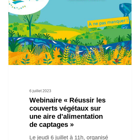
les
couverts
végétaux
sur
une
aire
d’alimentation
de
captages »
6 juillet 2023
Webinaire « Réussir les
couverts végétaux sur
une aire d’alimentation
de captages »
Le jeudi 6 juillet à 11h, organisé