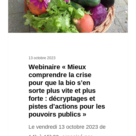
crise
pour
que
la
bio
s’en
13 octobre 2023
Webinaire « Mieux
sorte
comprendre la crise
plus
pour que la bio s’en
vite
sorte plus vite et plus
et
forte : décryptages et
pistes d’actions pour les
plus
pouvoirs publics »
forte
Le vendredi 13 octobre 2023 de
: