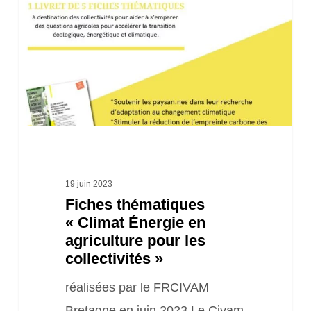
Énergie
en
agriculture
pour
les
collectivités »
19 juin 2023
Fiches thématiques
« Climat Énergie en
agriculture pour les
collectivités »
réalisées par le FRCIVAM
Bretagne en juin 2023 Le Civam