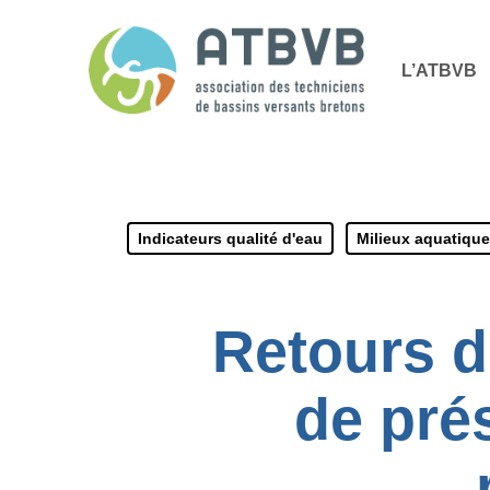
Skip
Panneau de gestion des cookies
to
L’ATBVB
main
content
Indicateurs qualité d'eau
Milieux aquatiqu
Retours d
de prés