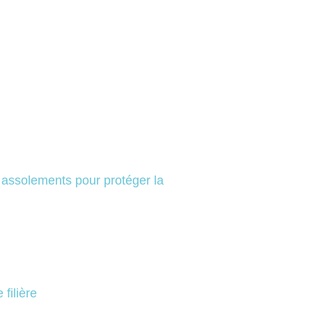
a
ssolements
pour
protéger
l
a
 filière