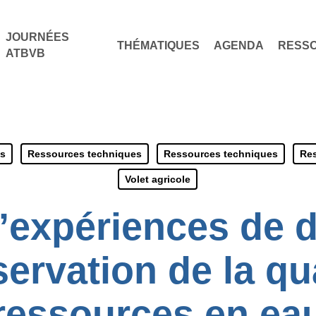
JOURNÉES
THÉMATIQUES
AGENDA
RESS
ATBVB
es
Ressources techniques
Ressources techniques
Res
Volet agricole
’expériences de
ervation de la qu
ressources en ea