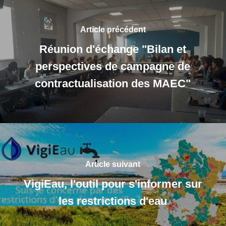
Article précédent
Réunion d'échange "Bilan et
perspectives de campagne de
contractualisation des MAEC"
Article suivant
VigiEau, l'outil pour s'informer sur
les restrictions d'eau