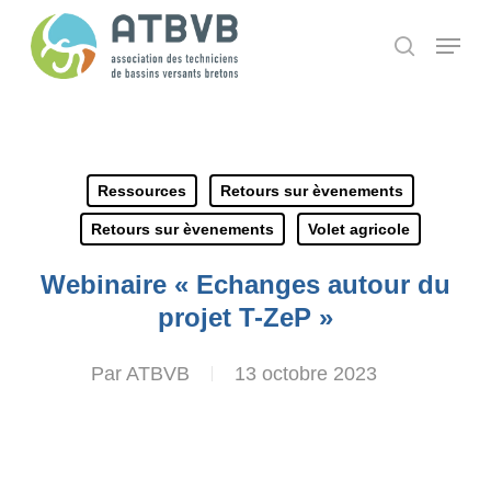
Skip
Panneau de gestion des cookies
Menu
search
to
main
content
Ressources
Retours sur èvenements
Retours sur èvenements
Volet agricole
Webinaire « Echanges autour du
projet T-ZeP »
Par
ATBVB
13 octobre 2023