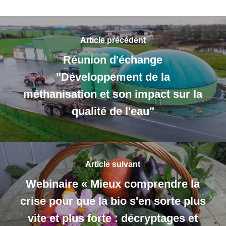
Article précédent
Réunion d'échange
"Développement de la
méthanisation et son impact sur la
qualité de l'eau"
Article suivant
Webinaire « Mieux comprendre la
crise pour que la bio s'en sorte plus
vite et plus forte : décryptages et