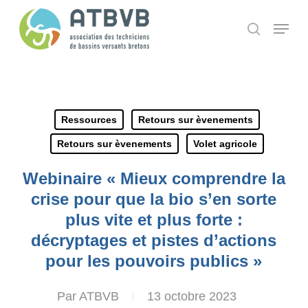
Skip
Panneau de gestion des cookies
Menu
search
to
main
content
Ressources
Retours sur èvenements
Retours sur èvenements
Volet agricole
Webinaire « Mieux comprendre la
crise pour que la bio s’en sorte
plus vite et plus forte :
décryptages et pistes d’actions
pour les pouvoirs publics »
Par
ATBVB
13 octobre 2023