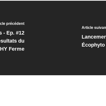
icle précédent
Article suivan
 - Ep. #12
Lancement
ésultats du
Écophyto
PHY Ferme