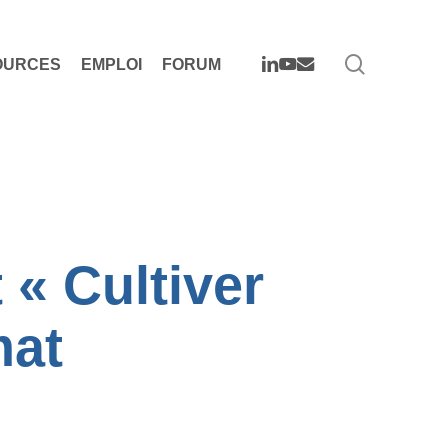
search
LINKEDIN
YOUTUBE
EMAIL
OURCES
EMPLOI
FORUM
« Cultiver
mat