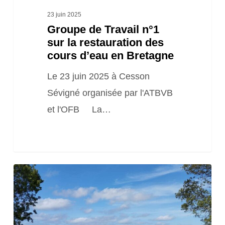
en
23 juin 2025
Groupe de Travail n°1
Bretagne
sur la restauration des
cours d’eau en Bretagne
Le 23 juin 2025 à Cesson
Sévigné organisée par l'ATBVB
et l'OFB La…
Journée
technique
et
d’échange