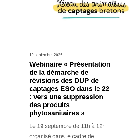
de
révisions
des
DUP
de
captages
19 septembre 2025
Webinaire « Présentation
ESO
de la démarche de
dans
révisions des DUP de
le
captages ESO dans le 22
22
: vers une suppression
des produits
:
phytosanitaires »
vers
Le 19 septembre de 11h à 12h
une
organisé dans le cadre de
suppression