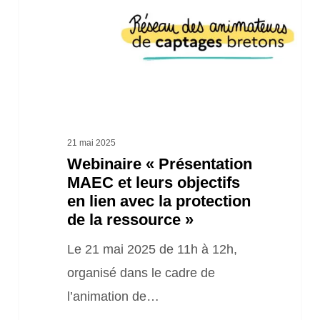
objectifs
en
lien
avec
la
protection
21 mai 2025
Webinaire « Présentation
de
MAEC et leurs objectifs
la
en lien avec la protection
ressource »
de la ressource »
Le 21 mai 2025 de 11h à 12h,
organisé dans le cadre de
l’animation de…