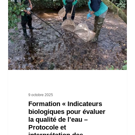
«
Indicateurs
biologiques
pour
évaluer
la
qualité
de
l’eau
–
9 octobre 2025
Formation « Indicateurs
Protocole
biologiques pour évaluer
et
la qualité de l’eau –
interprétation
Protocole et
des