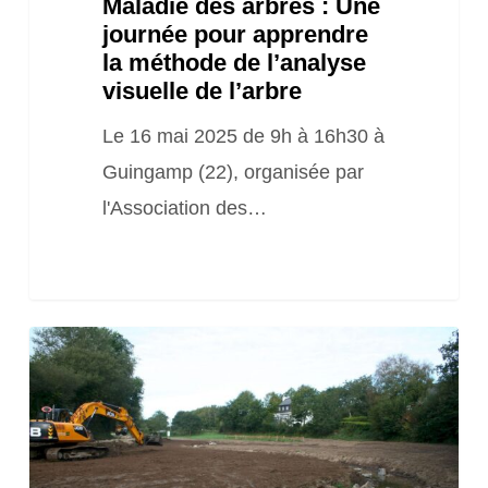
Maladie des arbres : Une
visuelle
journée pour apprendre
de
la méthode de l’analyse
l’arbre
visuelle de l’arbre
Le 16 mai 2025 de 9h à 16h30 à
Guingamp (22), organisée par
l'Association des…
Formation
« Restauration
des
cours
d’eau