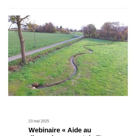
Webinaire
« Aide
au
dimensionnement
du
lit
mineur
des
cours
d’eau
dans
23 mai 2025
Webinaire « Aide au
les