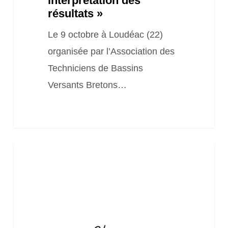
interprétation des
résultats »
résultats
»
Le 9 octobre à Loudéac (22)
organisée par l’Association des
Techniciens de Bassins
Versants Bretons…
Webinaire
« Présentation
de
la
démarche