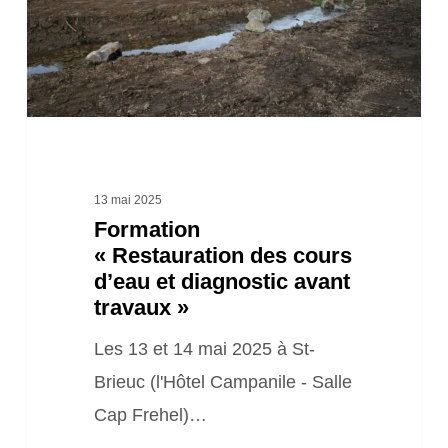
et
diagnostic
avant
travaux »
13 mai 2025
Formation
« Restauration des cours
d’eau et diagnostic avant
travaux »
Les 13 et 14 mai 2025 à St-
Brieuc (l'Hôtel Campanile - Salle
Cap Frehel)…