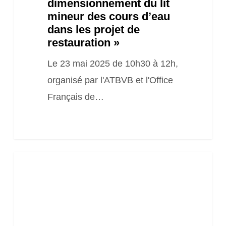
dimensionnement du lit
projet
mineur des cours d’eau
de
dans les projet de
restauration »
restauration »
Le 23 mai 2025 de 10h30 à 12h,
organisé par l'ATBVB et l'Office
Français de…
Webinaire
« Présentation
MAEC
et
leurs