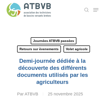
Skip
Panneau de gestion des cookies
Menu
search
to
main
content
Journées ATBVB passées
Retours sur èvenements
Volet agricole
Demi-journée dédiée à la
découverte des différents
documents utilisés par les
agriculteurs
Par
ATBVB
25 novembre 2025