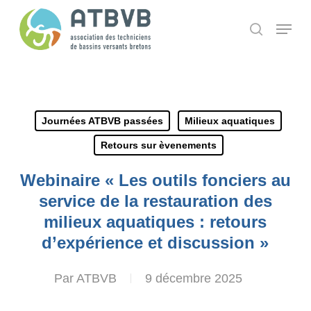
Skip
Panneau de gestion des cookies
Menu
search
to
main
content
Journées ATBVB passées
Milieux aquatiques
Retours sur èvenements
Webinaire « Les outils fonciers au
service de la restauration des
milieux aquatiques : retours
d’expérience et discussion »
Par
ATBVB
9 décembre 2025