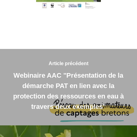
Article précédent
Webinaire AAC "Présentation de la
démarche PAT en lien avec la
protection des ressources en eau à
travers deux exemples"