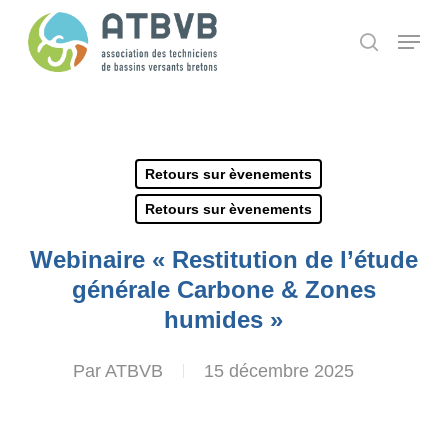
Skip
Panneau de gestion des cookies
Menu
search
to
main
content
Retours sur èvenements
Retours sur èvenements
Webinaire « Restitution de l’étude
générale Carbone & Zones
humides »
Par
ATBVB
15 décembre 2025