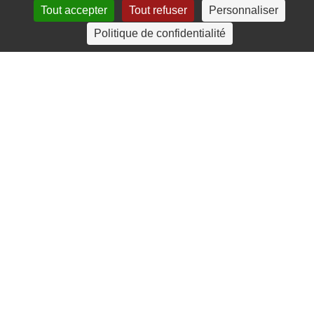
Tout accepter
Tout refuser
Personnaliser
4 rue Crec’h-Ugen
Politique de confidentialité
22810 Belle Isle en Terre
07 72 30 34 19
charlotte.leguenic@atbvb.fr
© 2026 ATBVB. Tous droits réservés |
Mentions légales
|
Politique de confidentialité