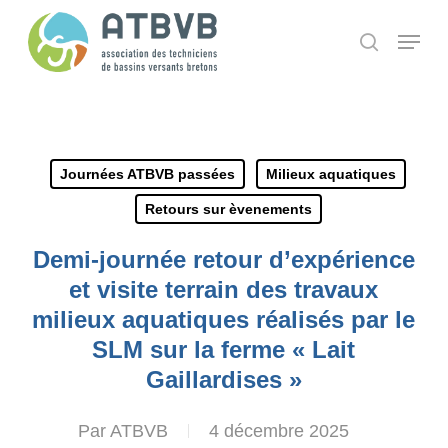
Skip
Panneau de gestion des cookies
Menu
search
to
main
content
Journées ATBVB passées
Milieux aquatiques
Retours sur èvenements
Demi-journée retour d’expérience
et visite terrain des travaux
milieux aquatiques réalisés par le
SLM sur la ferme « Lait
Gaillardises »
Par
ATBVB
4 décembre 2025