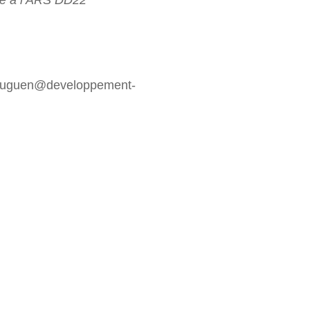
ne à l’ARS DD22
guguen@developpement-