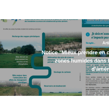
Art
Notice "Mieux prendre en 
zones humides dans l
d’amé