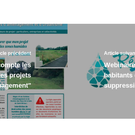
icle précédent
Article suivan
compte les
Webinaire
es projets
habitants 
nagement"
suppressi