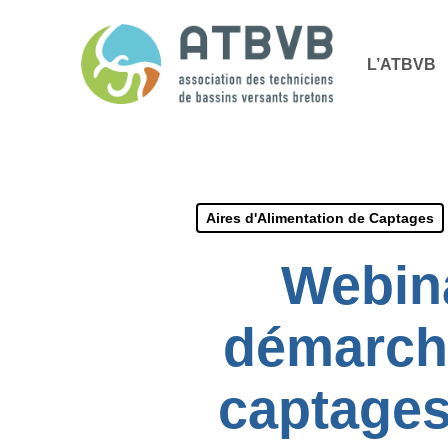
Skip
Panneau de gestion des cookies
to
L’ATBVB
main
content
Aires d'Alimentation de Captages
Webina
démarche
captages