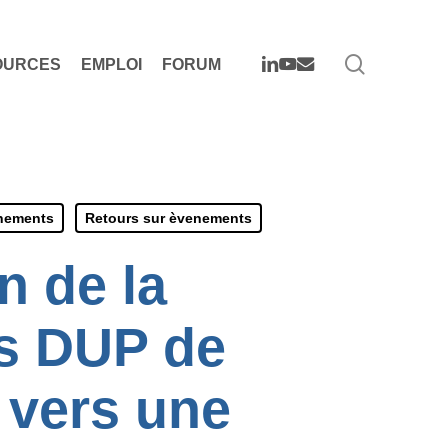
search
LINKEDIN
YOUTUBE
EMAIL
OURCES
EMPLOI
FORUM
enements
Retours sur èvenements
n de la
es DUP de
 vers une