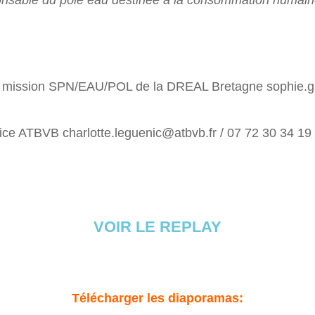
onsable du pôle eau destinée à la consommation humai
mission SPN/EAU/POL de la DREAL Bretagne sophie.
ce ATBVB charlotte.leguenic@atbvb.fr / 07 72 30 34 19
VOIR LE REPLAY
Télécharger les diaporamas: