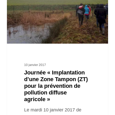
Zone
Tampon
(ZT)
pour
la
prévention
de
pollution
10 janvier 2017
Journée « Implantation
diffuse
d’une Zone Tampon (ZT)
agricole »
pour la prévention de
pollution diffuse
agricole »
Le mardi 10 janvier 2017 de