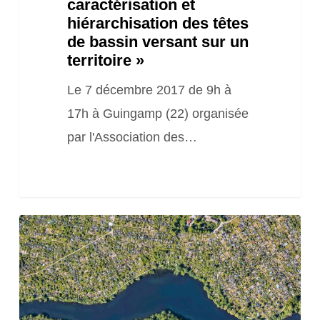
caractérisation et
un
hiérarchisation des têtes
territoire »
de bassin versant sur un
territoire »
Le 7 décembre 2017 de 9h à
17h à Guingamp (22) organisée
par l'Association des…
Demi-
journée
journée
« Mise