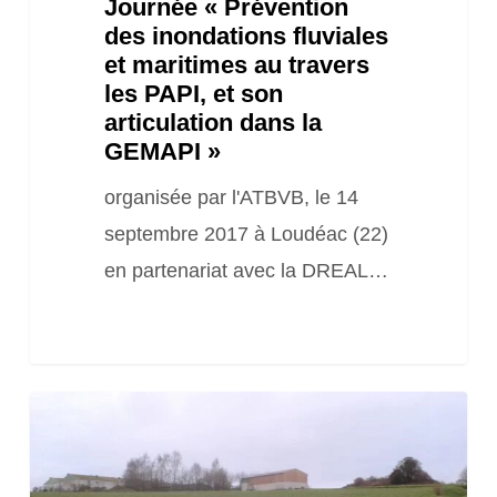
Journée « Prévention
et
des inondations fluviales
son
et maritimes au travers
articulation
les PAPI, et son
dans
articulation dans la
GEMAPI »
la
GEMAPI »
organisée par l'ATBVB, le 14
septembre 2017 à Loudéac (22)
en partenariat avec la DREAL…
Journée
« Implantation
d’une