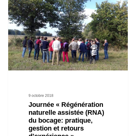
« Régénération
naturelle
assistée
(RNA)
du
bocage:
pratique,
gestion
et
retours
9 octobre 2018
Journée « Régénération
d’expérience »
naturelle assistée (RNA)
du bocage: pratique,
gestion et retours