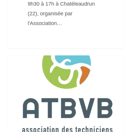
9h30 à 17h à Chatéleaudrun
(22), organisée par
l'Association…
Demi-
journée
d’échanges
Utilisation
de
l’outil
PostGIS-
PostgreSQL