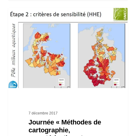
Journée
« Méthodes
de
cartographie,
caractérisation
et
hiérarchisation
des
têtes
de
bassin
7 décembre 2017
Journée « Méthodes de
versant
cartographie,
sur