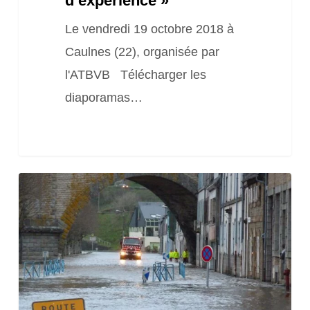
d’expérience »
Le vendredi 19 octobre 2018 à
Caulnes (22), organisée par
l'ATBVB Télécharger les
diaporamas…
Journée
«
Prévention
des
inondations
&