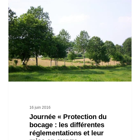
Journée
« Protection
du
bocage :
les
différentes
réglementations
et
leur
mise
en
16 juin 2016
Journée « Protection du
œuvre »
bocage : les différentes
réglementations et leur