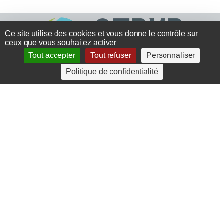
Ce site utilise des cookies et vous donne le contrôle sur
ceux que vous souhaitez activer
Tout accepter
Tout refuser
Personnaliser
Politique de confidentialité
4 rue Crec’h-Ugen
22810 Belle Isle en Terre
07 72 30 34 19
charlotte.leguenic@atbvb.fr