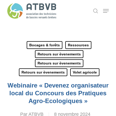
Skip
Panneau de gestion des cookies
Menu
search
to
main
content
Bocages & forêts
Ressources
Retours sur èvenements
Retours sur èvenements
Retours sur èvenements
Volet agricole
Webinaire « Devenez organisateur
local du Concours des Pratiques
Agro-Ecologiques »
Par
ATBVB
8 novembre 2024