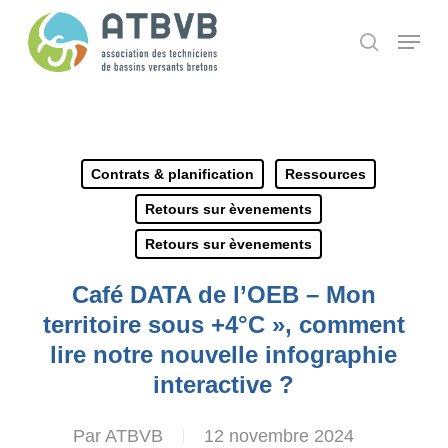
Skip
Panneau de gestion des cookies
Menu
search
to
main
content
Contrats & planification
Ressources
Retours sur èvenements
Retours sur èvenements
Café DATA de l’OEB – Mon
territoire sous +4°C », comment
lire notre nouvelle infographie
interactive ?
Par
ATBVB
12 novembre 2024