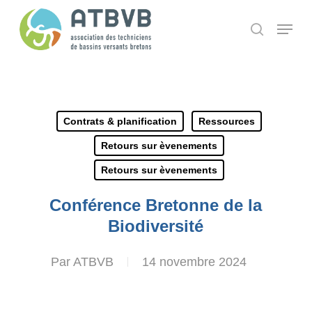
Skip
Panneau de gestion des cookies
Menu
search
to
main
content
Contrats & planification
Ressources
Retours sur èvenements
Retours sur èvenements
Conférence Bretonne de la
Biodiversité
Par
ATBVB
14 novembre 2024