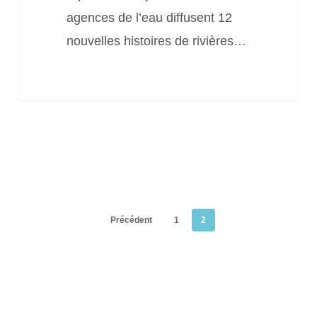
Immersion
agences de l’eau diffusent 12
»
nouvelles histoires de rivières…
Précédent
1
2