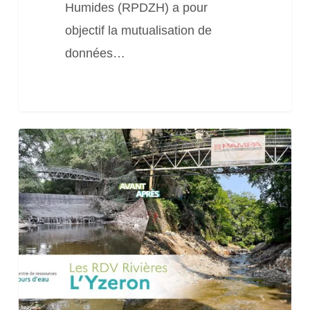
Humides (RPDZH) a pour
objectif la mutualisation de
données…
[Les
RDV
Rivières
de
l’OFB]
L’Yseron