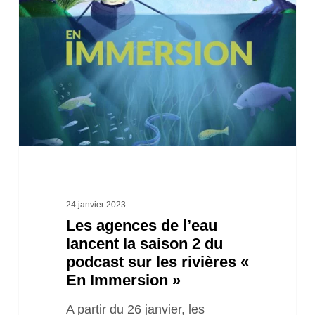
de
l’eau
lancent
la
saison
2
du
podcast
sur
24 janvier 2023
Les agences de l’eau
les
lancent la saison 2 du
rivières
podcast sur les rivières «
«
En Immersion »
En
A partir du 26 janvier, les