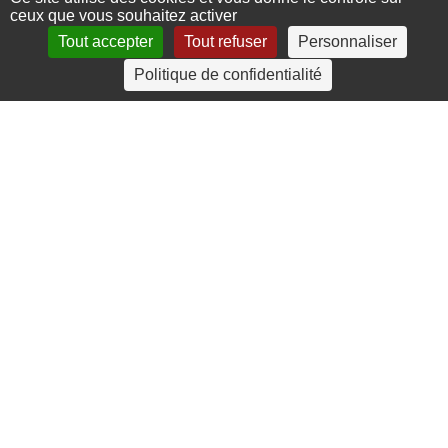
ceux que vous souhaitez activer
Tout accepter
Tout refuser
Personnaliser
Politique de confidentialité
4 rue Crec’h-Ugen
22810 Belle Isle en Terre
07 72 30 34 19
charlotte.leguenic@atbvb.fr
© 2026 ATBVB. Tous droits réservés |
Mentions légales
|