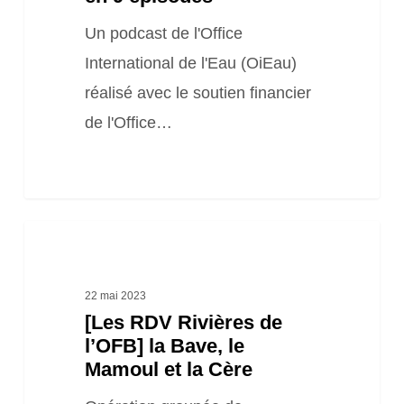
gérer
Un podcast de l'Office
l’eau
International de l'Eau (OiEau)
grâce
réalisé avec le soutien financier
à
de l'Office…
la
nature »
en
9
[Les
épisodes
RDV
Rivières
22 mai 2023
[Les RDV Rivières de
de
l’OFB] la Bave, le
l’OFB]
Mamoul et la Cère
la