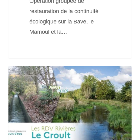
Opération groupée de
Bave,
restauration de la continuité
le
écologique sur la Bave, le
Mamoul
Mamoul et la…
et
la
Cère
[Les
RDV
Rivières
de
l’OFB]
Le
Croult