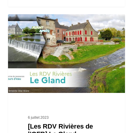
[Les
RDV
Rivières
de
l’OFB]
Le
Gland
6 juillet 2023
[Les RDV Rivières de