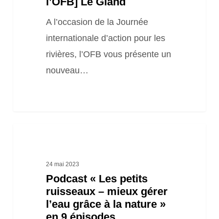
l’OFB] Le Gland
A l’occasion de la Journée
internationale d’action pour les
rivières, l’OFB vous présente un
nouveau…
Podcast
« Les
petits
24 mai 2023
Podcast « Les petits
ruisseaux
ruisseaux – mieux gérer
–
l’eau grâce à la nature »
mieux
en 9 épisodes